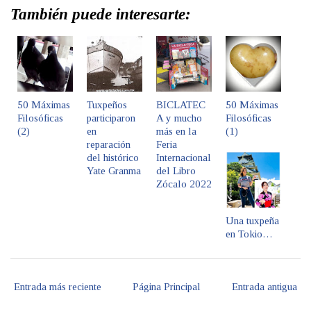
También puede interesarte:
50 Máximas
Tuxpeños
BICLATEC
50 Máximas
Filosóficas
participaron
A y mucho
Filosóficas
(2)
en
más en la
(1)
reparación
Feria
del histórico
Internacional
Yate Granma
del Libro
Zócalo 2022
Una tuxpeña
en Tokio…
Entrada más reciente
Página Principal
Entrada antigua