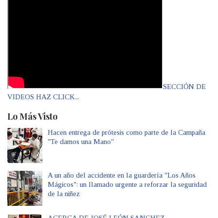
SECCIÓN DE
VIDEOS HAZ CLICK...
Lo Más Visto
Hacen entrega de prótesis como parte de la Campaña
"Te damos una Mano"
A un año del accidente en la guardería "Los Años
Mágicos": un llamado urgente a reforzar la seguridad
de la niñez