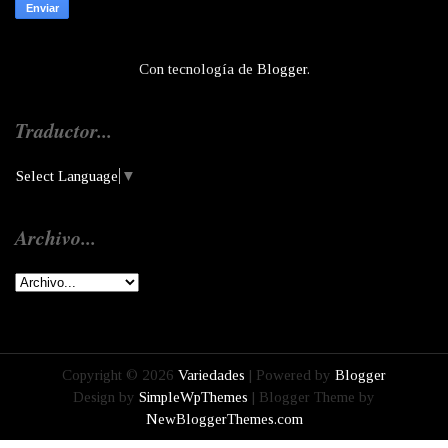
Con tecnología de
Blogger
.
Traductor...
Select Language
▼
Archivo...
Copyright ©
2026
Variedades
| Powered by
Blogger
Design by
SimpleWpThemes
| Blogger Theme by
NewBloggerThemes.com