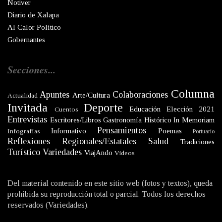
Notiver
Diario de Xalapa
Al Calor Político
Gobernantes
Secciones...
Columna
Apuntes
Colaboraciones
Arte/Cultura
Actualidad
Invitada
Deporte
Educación
Elección 2021
Cuentos
Entrevistas
Escritores/Libros
Gastronomía
Histórico
In Memoriam
Pensamientos
Informativo
Poemas
Infografías
Portuario
Reflexiones
Regionales/Estatales
Salud
Tradiciones
Turístico
Variedades
ViajAndo
Videos
Del material contenido en este sitio web (fotos y textos), queda
prohibida su reproducción total o parcial. Todos los derechos
reservados (Variedades).