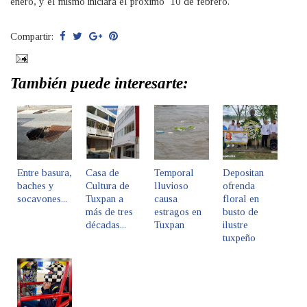
enero, y el mismo iniciará el próximo 10 de febrero.
Compartir:
También puede interesarte:
Entre basura,
Casa de
Temporal
Depositan
baches y
Cultura de
lluvioso
ofrenda
socavones...
Tuxpan a
causa
floral en
más de tres
estragos en
busto de
décadas...
Tuxpan
ilustre
tuxpeño