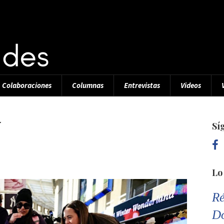
Colaboraciones
Columnas
Entrevistas
Videos
Y
Sí
Lo
Ré
D