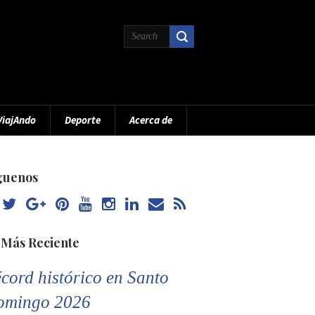
ViajAndo
Deporte
Acerca de
guenos
 Más Reciente
cord histórico en Santo
omingo 2026