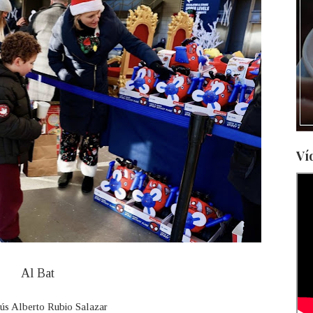
Ví
Al Bat
ús Alberto Rubio Salazar