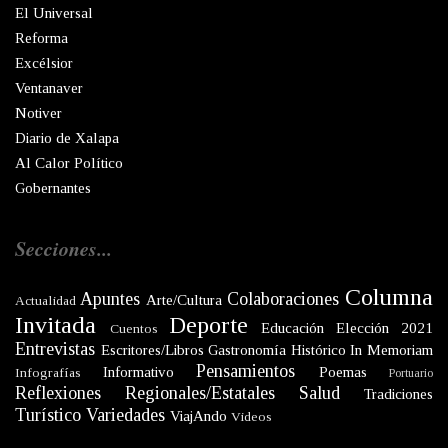
El Universal
Reforma
Excélsior
Ventanaver
Notiver
Diario de Xalapa
Al Calor Político
Gobernantes
Secciones...
Columna
Apuntes
Colaboraciones
Arte/Cultura
Actualidad
Invitada
Deporte
Educación
Elección 2021
Cuentos
Entrevistas
Escritores/Libros
Gastronomía
Histórico
In Memoriam
Pensamientos
Informativo
Poemas
Infografías
Portuario
Reflexiones
Regionales/Estatales
Salud
Tradiciones
Turístico
Variedades
ViajAndo
Videos