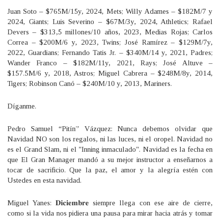
Juan Soto – $765M/15y, 2024, Mets; Willy Adames – $182M/7 y
2024, Giants; Luis Severino – $67M/3y, 2024, Athletics; Rafael
Devers – $313,5 millones/10 años, 2023, Medias Rojas; Carlos
Correa – $200M/6 y, 2023, Twins; José Ramírez – $129M/7y,
2022, Guardians; Fernando Tatis Jr. – $340M/14 y, 2021, Padres;
Wander Franco – $182M/11y, 2021, Rays; José Altuve –
$157.5M/6 y, 2018, Astros; Miguel Cabrera – $248M/8y, 2014,
Tigers; Robinson Canó – $240M/10 y, 2013, Mariners.
Díganme.
Pedro Samuel “Pitín” Vázquez: Nunca debemos olvidar que
Navidad NO son los regalos, ni las luces, ni el oropel. Navidad no
es el Grand Slam, ni el "Inning inmaculado". Navidad es la fecha en
que El Gran Manager mandó a su mejor instructor a enseñarnos a
tocar de sacrificio. Que la paz, el amor y la alegría estén con
Ustedes en esta navidad.
Miguel Yanes: 𝐃𝐢𝐜𝐢𝐞𝐦𝐛𝐫𝐞 siempre llega con ese aire de cierre,
como si la vida nos pidiera una pausa para mirar hacia atrás y tomar