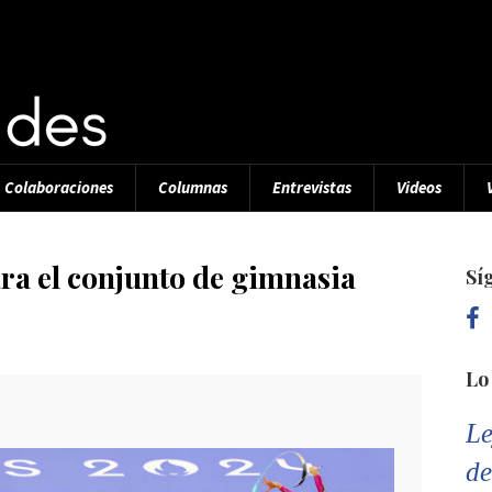
Colaboraciones
Columnas
Entrevistas
Videos
ra el conjunto de gimnasia
Sí
Lo
Le
de