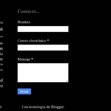
Contacto...
Nombre
ra
a
os
Correo electrónico
*
ón
as
ía
am
Mensaje
*
vo
rio
ud
co
te
Con tecnología de
Blogger
.