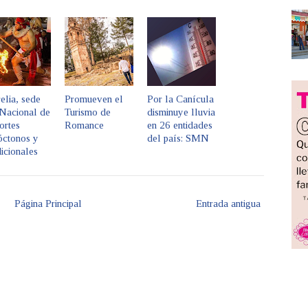
elia, sede
Promueven el
Por la Canícula
 Nacional de
Turismo de
disminuye lluvia
ortes
Romance
en 26 entidades
óctonos y
del país: SMN
icionales
Página Principal
Entrada antigua