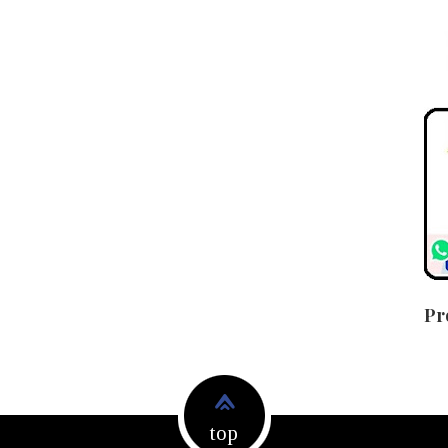
Pr
top