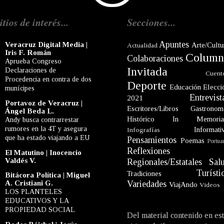
itios de interés...
Secciones...
Apuntes
Veracruz Digital Media |
Arte/Cultu
Actualidad
Iris F. Román
Column
Colaboraciones
Aprueba Congreso
Invitada
Declaraciones de
Cuent
Procedencia en contra de dos
Deporte
Educación
Elecci
munícipes
Entrevist
2021
Portavoz de Veracruz |
Escritores/Libros
Gastronom
Ángel Beda L.
Histórico
In Memori
Andy busca contrarrestar
rumores en la 4T y asegura
Informati
Infografías
que ha estado viajando a EU
Pensamientos
Poemas
Portua
Reflexiones
El Matutino | Inocencio
Valdés V.
Regionales/Estatales
Sal
Turísti
Tradiciones
Bitácora Política | Miguel
A. Cristiani G.
Variedades
ViajAndo
Videos
LOS PLANTELES
EDUCATIVOS Y LA
PROPIEDAD SOCIAL
Del material contenido en es