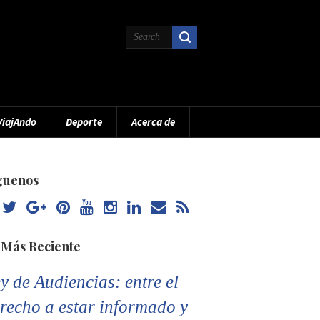
ViajAndo
Deporte
Acerca de
guenos
 Más Reciente
y de Audiencias: entre el
recho a estar informado y