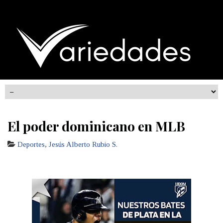
El poder dominicano en MLB
Deportes
,
Jesús Alberto Rubio S.