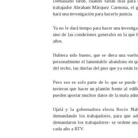
Demasiado tarde, cuando faltan días para 
trabajador Abraham Márquez Carmona, el go
hará una investigación para hacerle justicia.
Ya no le dará tiempo para hacer una investiga
sino de las condiciones generales en la que h
años.
Hubiera sido bueno, que se diera una vuelte
personalmente el lamentable abandono en que
del techo, las duelas del piso que ya están l
Pero eso es solo parte de lo que se puede v
tuvieron que hacer un plantón frente al edif
pueden aportar muchos datos de la mala admi
Ojalá y la gobernadora electa Rocío Nahl
demandando los trabajadores, para que ad
demandaron los trabajadores- se ordene una 
cada año a RTV.