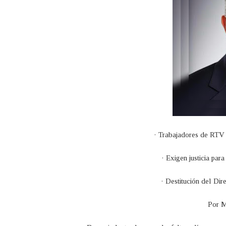
· Trabajadores de RTV 
· Exigen justicia p
· Destitución del Dir
Por M