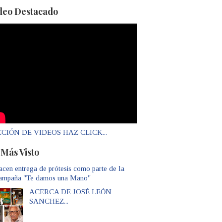
deo Destacado
CIÓN DE VIDEOS HAZ CLICK...
 Más Visto
cen entrega de prótesis como parte de la
ampaña "Te damos una Mano"
ACERCA DE JOSÉ LEÓN
SANCHEZ...