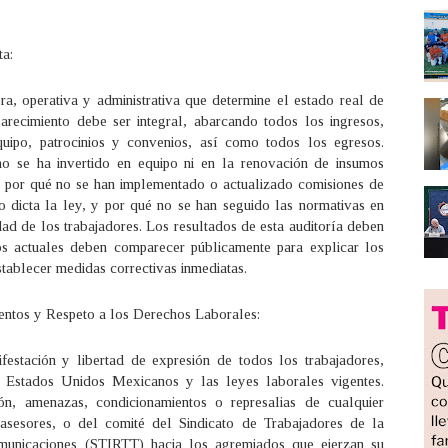
ta:
era, operativa y administrativa que determine el estado real de
arecimiento debe ser integral, abarcando todos los ingresos,
quipo, patrocinios y convenios, así como todos los egresos.
no se ha invertido en equipo ni en la renovación de insumos
te, por qué no se han implementado o actualizado comisiones de
lo dicta la ley, y por qué no se han seguido las normativas en
dad de los trabajadores. Los resultados de esta auditoría deben
vos actuales deben comparecer públicamente para explicar los
stablecer medidas correctivas inmediatas.
entos y Respeto a los Derechos Laborales:
estación y libertad de expresión de todos los trabajadores,
s Estados Unidos Mexicanos y las leyes laborales vigentes.
ón, amenazas, condicionamientos o represalias de cualquier
 asesores, o del comité del Sindicato de Trabajadores de la
omunicaciones (STIRTT) hacia los agremiados que ejerzan su