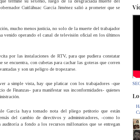
que termine su sexenio, luego de la desgraciada muerte del
Ví
bernador Cuitláhuac García Jiménez salió a prometer que se
ción, mucho menos justicia, no solo de la muerte del trabajador
a venido operando el canal de televisión oficial en los últimos
cita por las instalaciones de RTV, para que pudiera constatar
 se encuentra, con cubetas para cachar las goteras que corren
evantadas y son un peligro de tropezarse.
SEC
er a simple vista, hay que platicar con los trabajadores -que
icio de Finanzas- para manifestar sus inconformidades- quienes
Lo
nistración.
Ha
e García haya tomado nota del pliego petitorio que están
C
emás del cambio de directivos y administradores, -como lo
auditoría a fondo a los recursos millonarios que se entregan