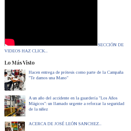
SECCIÓN DE
VIDEOS HAZ CLICK...
Lo Más Visto
Hacen entrega de prótesis como parte de la Campaña
"Te damos una Mano"
A un año del accidente en la guardería "Los Años
Mágicos": un llamado urgente a reforzar la seguridad
de la niñez
ACERCA DE JOSÉ LEÓN SANCHEZ...