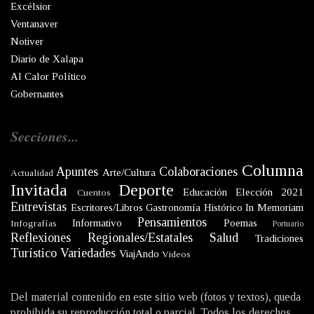
Excélsior
Ventanaver
Notiver
Diario de Xalapa
Al Calor Político
Gobernantes
Secciones...
Columna
Apuntes
Colaboraciones
Arte/Cultura
Actualidad
Invitada
Deporte
Educación
Elección 2021
Cuentos
Entrevistas
Escritores/Libros
Gastronomía
Histórico
In Memoriam
Pensamientos
Informativo
Poemas
Infografías
Portuario
Reflexiones
Regionales/Estatales
Salud
Tradiciones
Turístico
Variedades
ViajAndo
Videos
Del material contenido en este sitio web (fotos y textos), queda
prohibida su reproducción total o parcial. Todos los derechos