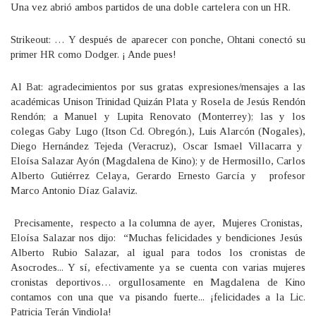
Una vez abrió ambos partidos de una doble cartelera con un HR.
Strikeout: … Y después de aparecer con ponche, Ohtani conectó su
primer HR como Dodger. ¡ Ande pues!
Al Bat: agradecimientos por sus gratas expresiones/mensajes a las
académicas Unison Trinidad Quizán Plata y Rosela de Jesús Rendón
Rendón; a Manuel y Lupita Renovato (Monterrey); las y los
colegas Gaby Lugo (Itson Cd. Obregón.), Luis Alarcón (Nogales),
Diego Hernández Tejeda (Veracruz), Oscar Ismael Villacarra y
Eloísa Salazar Ayón (Magdalena de Kino); y de Hermosillo, Carlos
Alberto Gutiérrez Celaya, Gerardo Ernesto García y profesor
Marco Antonio Díaz Galaviz.
Precisamente, respecto a la columna de ayer, Mujeres Cronistas,
Eloísa Salazar nos dijo: “Muchas felicidades y bendiciones Jesús
Alberto Rubio Salazar, al igual para todos los cronistas de
Asocrodes... Y sí, efectivamente ya se cuenta con varias mujeres
cronistas deportivos… orgullosamente en Magdalena de Kino
contamos con una que va pisando fuerte... ¡felicidades a la Lic.
Patricia Terán Vindiola!