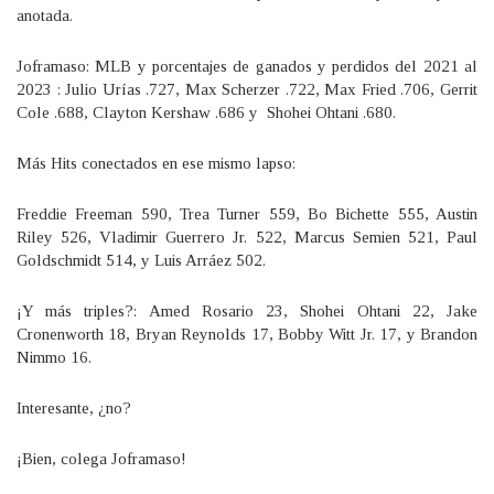
anotada.
Joframaso: MLB y porcentajes de ganados y perdidos del 2021 al
2023 : Julio Urías .727, Max Scherzer .722, Max Fried .706, Gerrit
Cole .688, Clayton Kershaw .686 y Shohei Ohtani .680.
Más Hits conectados en ese mismo lapso:
Freddie Freeman 590, Trea Turner 559, Bo Bichette 555, Austin
Riley 526, Vladimir Guerrero Jr. 522, Marcus Semien 521, Paul
Goldschmidt 514, y Luis Arráez 502.
¡Y más triples?: Amed Rosario 23, Shohei Ohtani 22, Jake
Cronenworth 18, Bryan Reynolds 17, Bobby Witt Jr. 17, y Brandon
Nimmo 16.
Interesante, ¿no?
¡Bien, colega Joframaso!