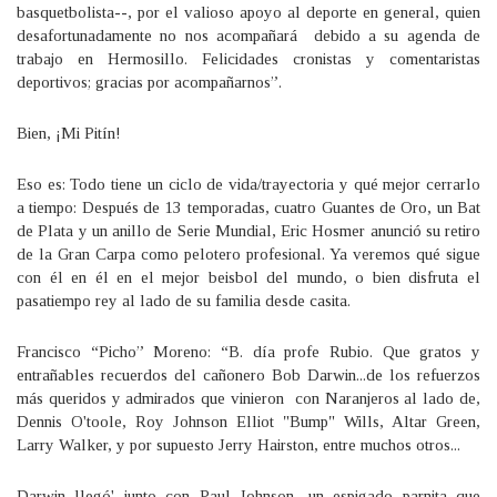
basquetbolista--, por el valioso apoyo al deporte en general, quien
desafortunadamente no nos acompañará debido a su agenda de
trabajo en Hermosillo. Felicidades cronistas y comentaristas
deportivos; gracias por acompañarnos”.
Bien, ¡Mi Pitín!
Eso es: Todo tiene un ciclo de vida/trayectoria y qué mejor cerrarlo
a tiempo: Después de 13 temporadas, cuatro Guantes de Oro, un Bat
de Plata y un anillo de Serie Mundial, Eric Hosmer anunció su retiro
de la Gran Carpa como pelotero profesional. Ya veremos qué sigue
con él en él en el mejor beisbol del mundo, o bien disfruta el
pasatiempo rey al lado de su familia desde casita.
Francisco “Picho” Moreno: “B. día profe Rubio. Que gratos y
entrañables recuerdos del cañonero Bob Darwin...de los refuerzos
más queridos y admirados que vinieron con Naranjeros al lado de,
Dennis O'toole, Roy Johnson Elliot "Bump" Wills, Altar Green,
Larry Walker, y por supuesto Jerry Hairston, entre muchos otros...
Darwin llegó' junto con Paul Johnson, un espigado parnita que