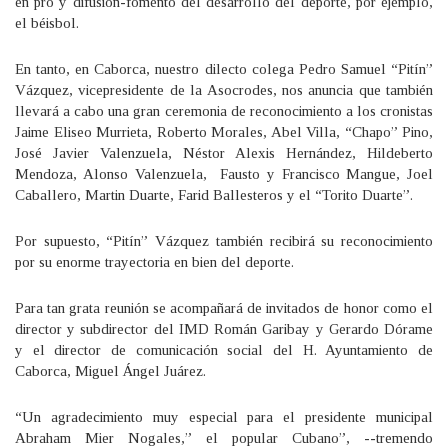
en pro y difusión-fomento del desarrollo del deporte, por ejemplo,
el béisbol.
En tanto, en Caborca, nuestro dilecto colega Pedro Samuel “Pitín”
Vázquez, vicepresidente de la Asocrodes, nos anuncia que también
llevará a cabo una gran ceremonia de reconocimiento a los cronistas
Jaime Eliseo Murrieta, Roberto Morales, Abel Villa, “Chapo” Pino,
José Javier Valenzuela, Néstor Alexis Hernández, Hildeberto
Mendoza, Alonso Valenzuela, Fausto y Francisco Mangue, Joel
Caballero, Martin Duarte, Farid Ballesteros y el “Torito Duarte”.
Por supuesto, “Pitín” Vázquez también recibirá su reconocimiento
por su enorme trayectoria en bien del deporte.
Para tan grata reunión se acompañará de invitados de honor como el
director y subdirector del IMD Román Garibay y Gerardo Dórame
y el director de comunicación social del H. Ayuntamiento de
Caborca, Miguel Ángel Juárez.
“Un agradecimiento muy especial para el presidente municipal
Abraham Mier Nogales,” el popular Cubano”, --tremendo