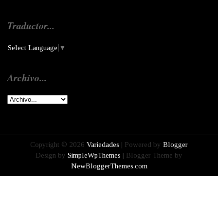
Traductor...
Select Language
▼
Archivo...
Copyright ©
2026
Variedades
| Powered by
Blogger
Design by
SimpleWpThemes
| Blogger Theme by
NewBloggerThemes.com