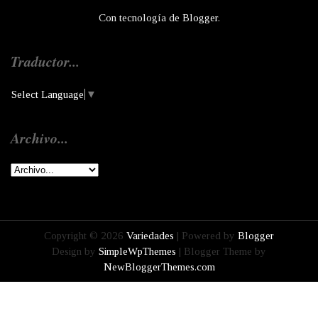
Con tecnología de
Blogger
.
Traductor...
Select Language
▼
Archivo...
Copyright ©
2026
Variedades
| Powered by
Blogger
Design by
SimpleWpThemes
| Blogger Theme by
NewBloggerThemes.com