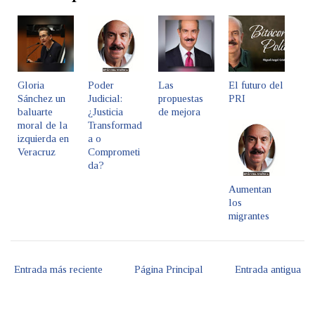
Gloria
Poder
Las
El futuro del
Sánchez un
Judicial:
propuestas
PRI
baluarte
¿Justicia
de mejora
moral de la
Transformad
izquierda en
a o
Veracruz
Comprometi
da?
Aumentan
los
migrantes
Entrada más reciente
Página Principal
Entrada antigua