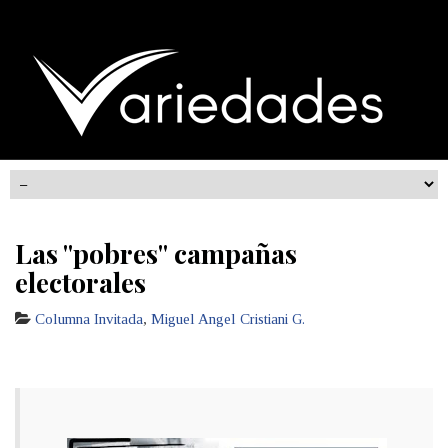
Las "pobres" campañas
electorales
Columna Invitada
,
Miguel Angel Cristiani G.