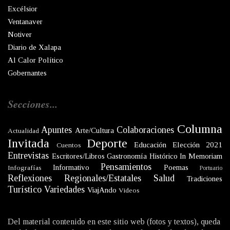
Excélsior
Ventanaver
Notiver
Diario de Xalapa
Al Calor Político
Gobernantes
Secciones...
Columna
Apuntes
Colaboraciones
Arte/Cultura
Actualidad
Invitada
Deporte
Educación
Elección 2021
Cuentos
Entrevistas
Escritores/Libros
Gastronomía
Histórico
In Memoriam
Pensamientos
Informativo
Poemas
Infografías
Portuario
Reflexiones
Regionales/Estatales
Salud
Tradiciones
Turístico
Variedades
ViajAndo
Videos
Del material contenido en este sitio web (fotos y textos), queda