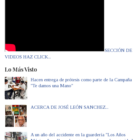
SECCIÓN DE
VIDEOS HAZ CLICK...
Lo Más Visto
Hacen entrega de prótesis como parte de la Campaña
"Te damos una Mano"
ACERCA DE JOSÉ LEÓN SANCHEZ...
A un año del accidente en la guardería "Los Años