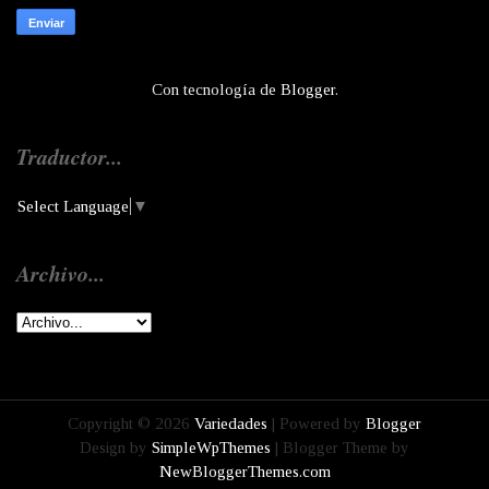
Con tecnología de
Blogger
.
Traductor...
Select Language
▼
Archivo...
Copyright ©
2026
Variedades
| Powered by
Blogger
Design by
SimpleWpThemes
| Blogger Theme by
NewBloggerThemes.com