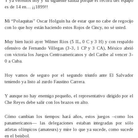
Y ya veremos hoy y su siguiente salida porque el récord del equipo
es de 14 en… ¡¡1899!!
Mi “Polaquitas” Oscar Holguín ha de estar que no cabe de regocijo
con lo que hoy están haciendo estos Rojos de Cincy, no sé usted.
Muy bien lució ayer Wilmer Ríos (5 IL, 0 C y 3 H) y con respaldo
ofensivo de Fernando Villegas (3-3, 1 CP y 3 CA), México abrió
con victoria los Juegos Centroamericanos y del Caribe al vencer 3-
0 a Cuba.
Hoy vamos de seguro por el segundo triunfo ante El Salvador
teniendo ya listo al zurdo Faustino Carrera.
Y aunque no hay enemigo pequeño, el representativo dirigido por el
Che Reyes debe salir con los brazos en alto.
Cómo cambian los tiempos: hará años, estos juegos –como los
panamericanos— las delegaciones estaban integradas por sólo
atletas olímpicos (amateurs) y mire lo que ya sucede, como sucede
en el beisbol.