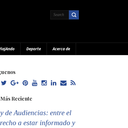
ViajAndo
Deporte
Acerca de
guenos
 Más Reciente
y de Audiencias: entre el
recho a estar informado y