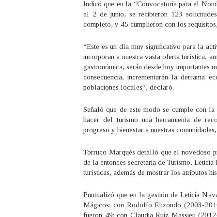
Indicó que en la “Convocatoria para el No
al 2 de junio, se recibieron 123 solicitud
completo, y 45 cumplieron con los requisitos,
“Este es un día muy significativo para la a
incorporan a nuestra vasta oferta turística, a
gastronómica, serán desde hoy importantes mot
consecuencia, incrementarán la derrama ec
poblaciones locales”, declaró.
Señaló que de este modo se cumple con la 
hacer del turismo una herramienta de recon
progreso y bienestar a nuestras comunidades,
Torruco Marqués detalló que el novedoso pr
de la entonces secretaria de Turismo, Leticia
turísticas, además de mostrar los atributos his
Puntualizó que en la gestión de Leticia Na
Mágicos; con Rodolfo Elizondo (2003-2010
fueron 49; con Claudia Ruiz Massieu (201