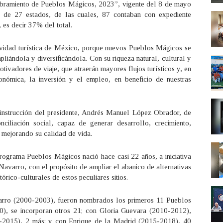
mbramiento de Pueblos Mágicos, 2023”, vigente del 8 de mayo
es de 27 estados, de las cuales, 87 contaban con expediente
 es decir 37% del total.
ctividad turística de México, porque nuevos Pueblos Mágicos se
mpliándola y diversificándola. Con su riqueza natural, cultural y
ivadores de viaje, que atraerán mayores flujos turísticos y, en
onómica, la inversión y el empleo, en beneficio de nuestras
instrucción del presidente, Andrés Manuel López Obrador, de
ciliación social, capaz de generar desarrollo, crecimiento,
 mejorando su calidad de vida.
ograma Pueblos Mágicos nació hace casi 22 años, a iniciativa
 Navarro, con el propósito de ampliar el abanico de alternativas
tórico-culturales de estos peculiares sitios.
varro (2000-2003), fueron nombrados los primeros 11 Pueblos
), se incorporan otros 21; con Gloria Guevara (2010-2012),
2-2015), 2 más; y con Enrique de la Madrid (2015-2018), 40