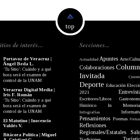
top
itios de interés...
Secciones...
Apuntes
Portavoz de Veracruz |
Arte/Cultu
Actualidad
Ángel Beda L.
Column
Colaboraciones
‘Tu Sitio’: Cuándo y a qué
Invitada
hora será el examen de
Cuent
control de la UNAM
Deporte
Educación
Elecci
Veracruz Digital Media |
Entrevist
2021
Iris F. Román
Escritores/Libros
Gastronom
‘Tu Sitio’: Cuándo y a qué
Histórico
In Memori
hora será el examen de
control de la UNAM
Informati
Infografías
Pensamientos
Poemas
Portua
El Matutino | Inocencio
Reflexiones
Valdés V.
Regionales/Estatales
Sal
Bitácora Política | Miguel
Turísti
Tradiciones
A. Cristiani G.