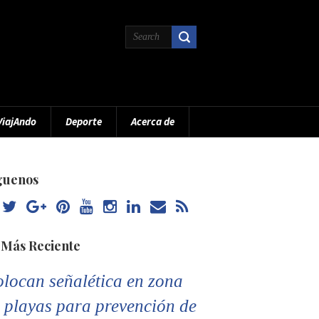
ViajAndo
Deporte
Acerca de
guenos
 Más Reciente
locan señalética en zona
 playas para prevención de