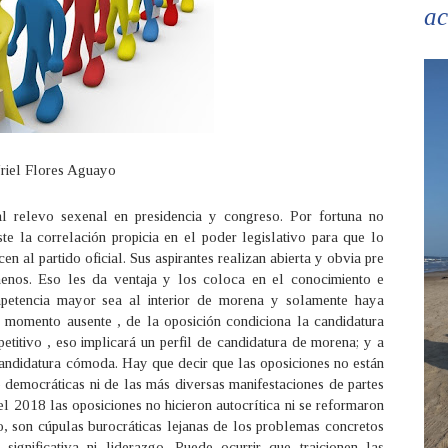
ac
riel Flores Aguayo
 relevo sexenal en presidencia y congreso. Por fortuna no
te la correlación propicia en el poder legislativo para que lo
en al partido oficial. Sus aspirantes realizan abierta y obvia pre
nos. Eso les da ventaja y los coloca en el conocimiento e
ompetencia mayor sea al interior de morena y solamente haya
el momento ausente , de la oposición condiciona la candidatura
petitivo , eso implicará un perfil de candidatura de morena; y a
a candidatura cómoda. Hay que decir que las oposiciones no están
o democráticas ni de las más diversas manifestaciones de partes
l 2018 las oposiciones no hicieron autocrítica ni se reformaron
o, son cúpulas burocráticas lejanas de los problemas concretos
significativa ni liderazgo. Puede ocurrir que traicionen las