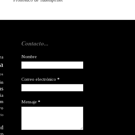
Pronóstico de Tutiempo.net
Contacto...
Nombre
ra
a
os
Correo electrónico
*
ón
as
ía
am
Mensaje
*
vo
rio
ud
co