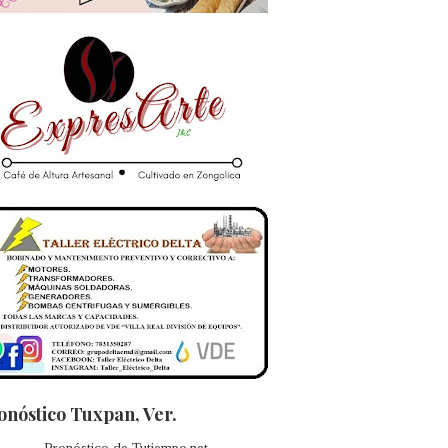
onóstico Tuxpan, Ver.