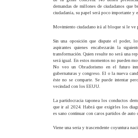
demandas de millones de ciudadanos que busc
ciudadanía, su papel será poco importante y 
Movimiento ciudadano irá al bloque si le ve p
Sin una oposición que dispute el poder, l
aspirantes quienes encabezarán la sigui
transformación. Quien resulte no será una rep
será igual. En estos momentos no pueden mos
No veo un Obradorismo en el futuro inm
gubernaturas y congreso. El o la nueva cand
éste no se comparte. Se puede intentar pe
vecindad con los EEUU.
La partidocracia taponea los conductos dem
que ir al 2024. Habrá que exigirles los di
es sano continuar con caros partidos de auto
Viene una seria y trascendente coyuntura n