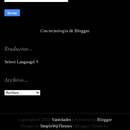
Con tecnología de
Blogger
.
Traductor...
Select Language
▼
Archivo...
Copyright ©
2026
Variedades
| Powered by
Blogger
Design by
SimpleWpThemes
| Blogger Theme by