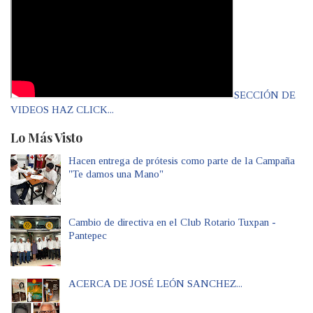
SECCIÓN DE
VIDEOS HAZ CLICK...
Lo Más Visto
Hacen entrega de prótesis como parte de la Campaña
"Te damos una Mano"
Cambio de directiva en el Club Rotario Tuxpan -
Pantepec
ACERCA DE JOSÉ LEÓN SANCHEZ...