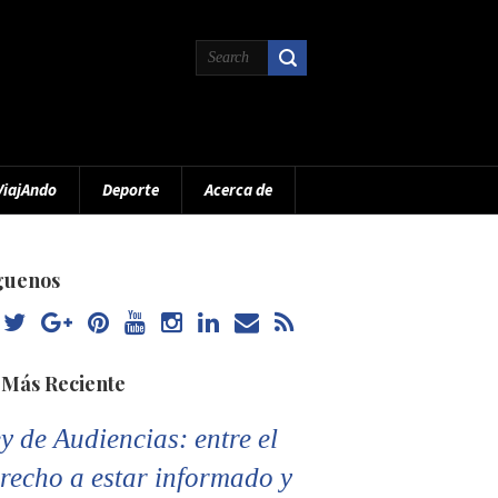
ViajAndo
Deporte
Acerca de
guenos
 Más Reciente
y de Audiencias: entre el
recho a estar informado y