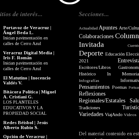
itios de interés...
Secciones...
Apuntes
Portavoz de Veracruz |
Arte/Cultu
Actualidad
Ángel Beda L.
Column
Colaboraciones
Inician pavimentación en
Invitada
calles de Cerro Azul
Cuent
Deporte
Veracruz Digital Media |
Educación
Elecci
Iris F. Román
Entrevist
2021
Inician pavimentación en
Escritores/Libros
Gastronom
calles de Cerro Azul
Histórico
In Memori
El Matutino | Inocencio
Informati
Infografías
Valdés V.
Pensamientos
Poemas
Portua
Bitácora Política | Miguel
Reflexiones
A. Cristiani G.
Regionales/Estatales
Sal
LOS PLANTELES
Turísti
EDUCATIVOS Y LA
Tradiciones
PROPIEDAD SOCIAL
Variedades
ViajAndo
Videos
Redes Béisbol | Jesús
Alberto Rubio S.
Del material contenido en es
Opción de Veracruz |