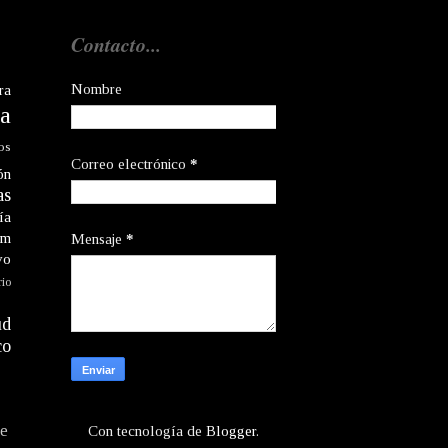
Contacto...
Nombre
ra
a
os
Correo electrónico
*
ón
as
ía
am
Mensaje
*
vo
rio
ud
co
te
Con tecnología de
Blogger
.