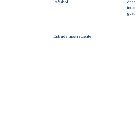
béisbol...
depo
inca
ges
Entrada más reciente