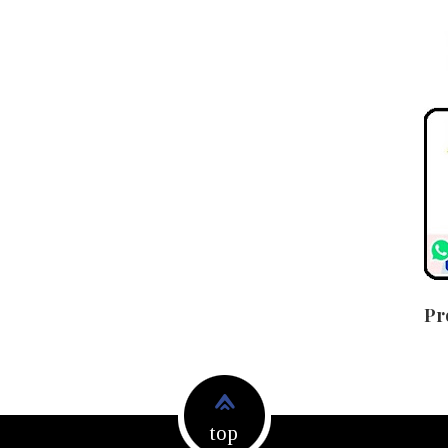
Pr
top