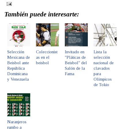
También puede interesarte:
Selección
Coleccionist
Invitado en
Lista la
Mexicana de
as en el
"Pláticas de
selección
Beisbol ante
beisbol
Beisbol" del
nacional de
República
Salón de la
clavados
Dominicana
Fama
para
y Venezuela
Olímpicos
de Tokio
Naranjeros
rumbo a