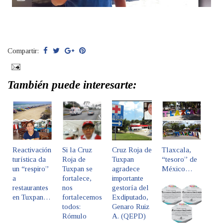
Compartir:
También puede interesarte:
Reactivación
Si la Cruz
Cruz Roja de
Tlaxcala,
turística da
Roja de
Tuxpan
“tesoro” de
un “respiro”
Tuxpan se
agradece
México…
a
fortalece,
importante
restaurantes
nos
gestoría del
en Tuxpan…
fortalecemos
Exdiputado,
todos:
Genaro Ruiz
Rómulo
A. (QEPD)