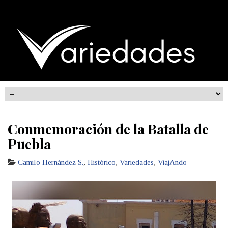
Conmemoración de la Batalla de
Puebla
Camilo Hernández S.
,
Histórico
,
Variedades
,
ViajAndo