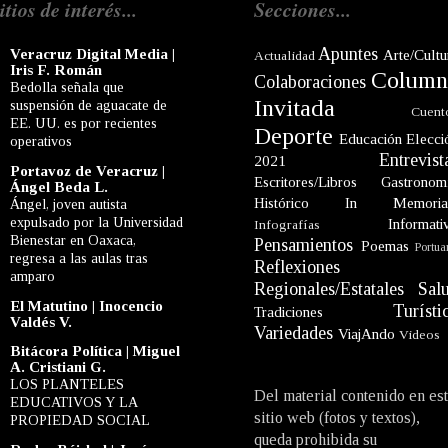
itios de interés...
Secciones...
Apuntes
Veracruz Digital Media |
Arte/Cultu
Actualidad
Iris F. Román
Column
Colaboraciones
Bedolla señala que
Invitada
suspensión de aguacate de
Cuent
EE. UU. es por recientes
Deporte
Educación
Elecci
operativos
Entrevist
2021
Portavoz de Veracruz |
Escritores/Libros
Gastronom
Ángel Beda L.
Histórico
In Memori
Ángel, joven autista
expulsado por la Universidad
Informati
Infografías
Bienestar en Oaxaca,
Pensamientos
Poemas
Portua
regresa a las aulas tras
Reflexiones
amparo
Regionales/Estatales
Sal
El Matutino | Inocencio
Turísti
Tradiciones
Valdés V.
Variedades
ViajAndo
Videos
Bitácora Política | Miguel
A. Cristiani G.
LOS PLANTELES
Del material contenido en es
EDUCATIVOS Y LA
sitio web (fotos y textos),
PROPIEDAD SOCIAL
queda prohibida su