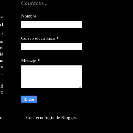
Contacto...
Nombre
ra
a
os
Correo electrónico
*
ón
as
ía
am
Mensaje
*
vo
rio
ud
co
te
Con tecnología de
Blogger
.