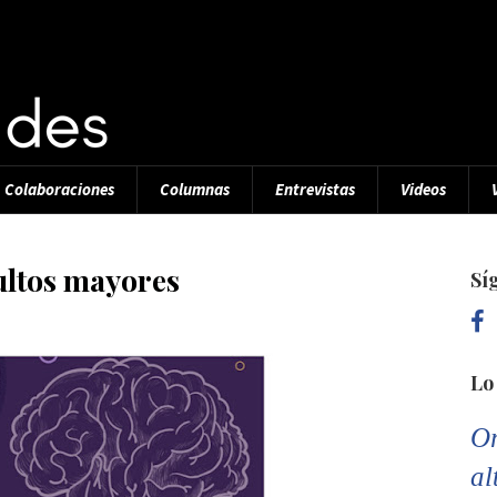
Colaboraciones
Columnas
Entrevistas
Videos
ultos mayores
Sí
Lo
Or
al