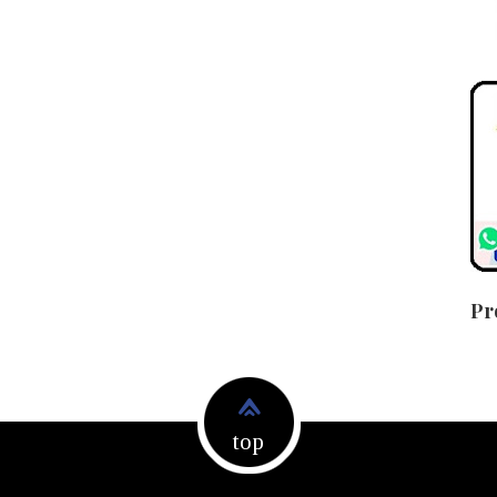
Pr
top