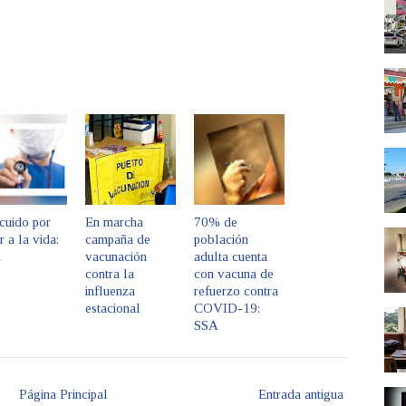
cuido por
En marcha
70% de
 a la vida:
campaña de
población
A
vacunación
adulta cuenta
contra la
con vacuna de
influenza
refuerzo contra
estacional
COVID-19:
SSA
Página Principal
Entrada antigua