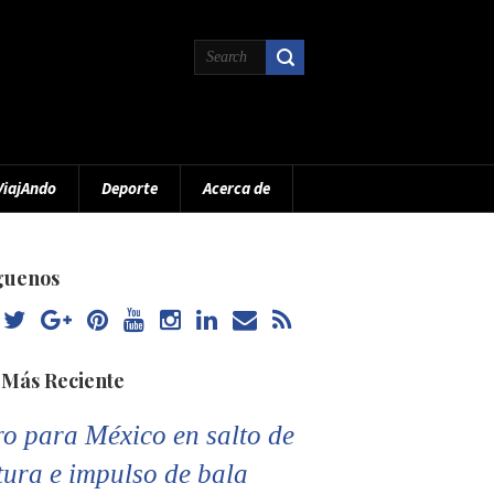
ViajAndo
Deporte
Acerca de
guenos
 Más Reciente
o para México en salto de
tura e impulso de bala