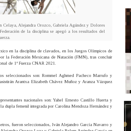
n Celaya, Alejandra Orozco, Gabriela Agúndez y Dolores
Federación de la disciplina se apegó a los resultados del
uerza.
xico en la disciplina de clavados, en los Juegos Olímpicos de
por la Federación Mexicana de Natación (FMN), tras concluir
cional de 1ª Fuerza CNAR 2021.
, los seleccionados son: Rommel Aghmed Pacheco Marrufo y
l asistirán Arantxa Elizabeth Chávez Muñoz y Aranza Vázquez
presentantes nacionales son: Yahel Ernesto Castillo Huerta y
la dupla femenil integrada por Carolina Mendoza Hernández y
metros, fueron seleccionados, Iván Alejandro García Navarro y
 y Alejandra Orozco Loza y Gabriela Belem Agúndez García en