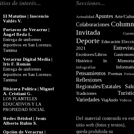
itios de interés...
Secciones...
Apuntes
El Matutino | Inocencio
Arte/Cultu
Actualidad
Valdés V.
Column
Colaboraciones
Portavoz de Veracruz |
Invitada
Cuent
Ángel Beda L.
Deporte
Entrega de uniformes
Educación
Elecci
deportivos en San Lorenzo,
Entrevist
2021
Tantima
Escritores/Libros
Gastronom
Veracruz Digital Media |
Histórico
In Memori
Iris F. Román
Informati
Infografías
Entrega de uniformes
Pensamientos
Poemas
Portua
deportivos en San Lorenzo,
Reflexiones
Tantima
Regionales/Estatales
Sal
Bitácora Política | Miguel
Turísti
Tradiciones
A. Cristiani G.
LOS PLANTELES
Variedades
ViajAndo
Videos
EDUCATIVOS Y LA
PROPIEDAD SOCIAL
Del material contenido en es
Redes Béisbol | Jesús
Alberto Rubio S.
sitio web (fotos y textos),
queda prohibida su
Opción de Veracruz |