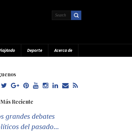
ViajAndo
Deporte
Acerca de
guenos
 Más Reciente
s grandes debates
líticos del pasado...