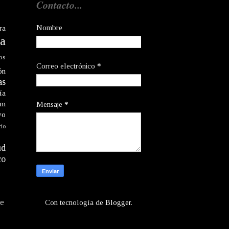
Contacto...
Nombre
ra
a
os
Correo electrónico
*
ón
as
ía
am
Mensaje
*
vo
rio
ud
co
te
Con tecnología de
Blogger
.