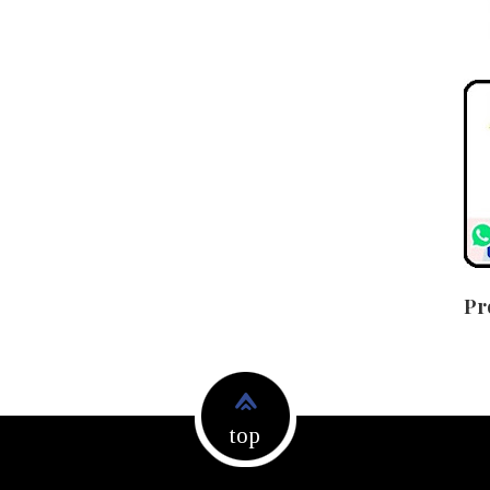
Pr
top