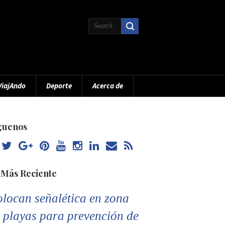
ViajAndo
Deporte
Acerca de
guenos
 Más Reciente
locan señalética en zona
 playas para prevención de