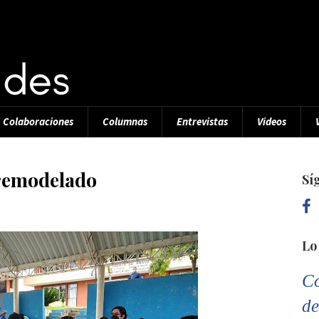
Colaboraciones
Columnas
Entrevistas
Videos
remodelado
Sí
Lo
Co
de