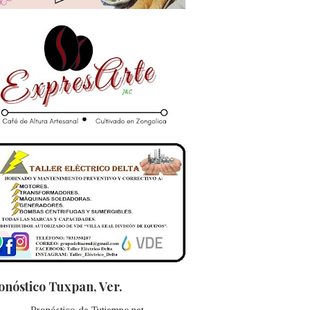
onóstico Tuxpan, Ver.