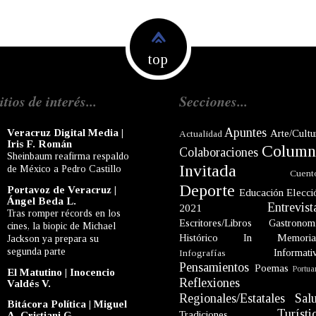
top
itios de interés...
Secciones...
Apuntes
Veracruz Digital Media |
Arte/Cultu
Actualidad
Iris F. Román
Column
Colaboraciones
Sheinbaum reafirma respaldo
Invitada
de México a Pedro Castillo
Cuent
Deporte
Portavoz de Veracruz |
Educación
Elecci
Ángel Beda L.
Entrevist
2021
Tras romper récords en los
Escritores/Libros
Gastronom
cines, la biopic de Michael
Histórico
In Memori
Jackson ya prepara su
segunda parte
Informati
Infografías
Pensamientos
Poemas
Portua
El Matutino | Inocencio
Reflexiones
Valdés V.
Regionales/Estatales
Sal
Bitácora Política | Miguel
Turísti
Tradiciones
A. Cristiani G.