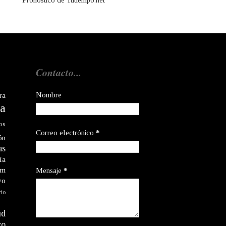
Pronóstico de Tutiempo.net
Contacto...
Nombre
ra
a
os
Correo electrónico
*
ón
as
ía
am
Mensaje
*
vo
rio
ud
co