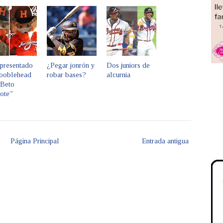
 presentado
¿Pegar jonrón y
Dos juniors de
booblehead
robar bases?
alcurnia
“Beto
ote”
Página Principal
Entrada antigua