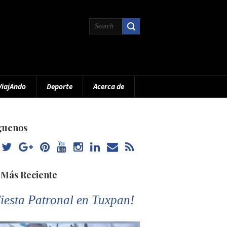
ViajAndo
Deporte
Acerca de
guenos
 Más Reciente
iesta Patronal en Tuxpan!