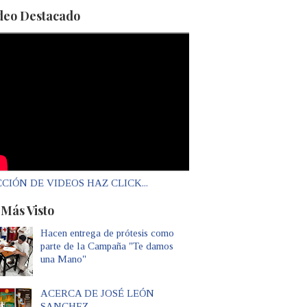
deo Destacado
CIÓN DE VIDEOS HAZ CLICK...
 Más Visto
Hacen entrega de prótesis como
parte de la Campaña "Te damos
una Mano"
ACERCA DE JOSÉ LEÓN
SANCHEZ...