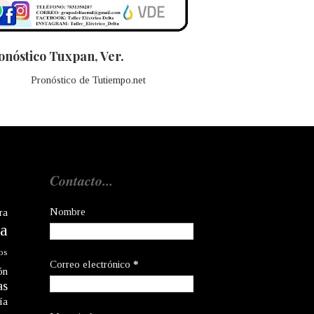
onóstico Tuxpan, Ver.
Pronóstico de Tutiempo.net
Contacto...
Nombre
ra
a
os
Correo electrónico
*
ón
as
ía