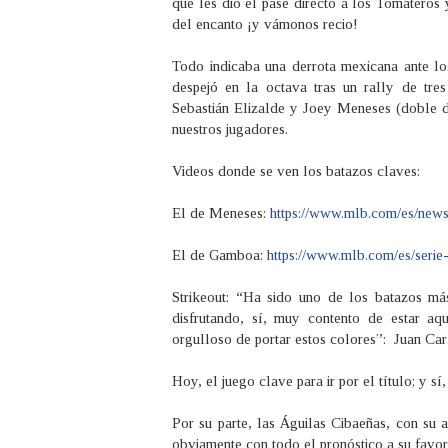
que les dio el pase directo a los Tomateros y
del encanto ¡y vámonos recio!
Todo indicaba una derrota mexicana ante los
despejó en la octava tras un rally de tre
Sebastián Elizalde y Joey Meneses (doble d
nuestros jugadores.
Videos donde se ven los batazos claves:
El de Meneses:
https://www.mlb.com/es/new
El de Gamboa:
https://www.mlb.com/es/serie
Strikeout: “Ha sido uno de los batazos má
disfrutando, sí, muy contento de estar aq
orgulloso de portar estos colores”: Juan C
Hoy, el juego clave para ir por el título; y s
Por su parte, las Águilas Cibaeñas, con su 
obviamente con todo el pronóstico a su favor 