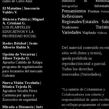
Histórico
In Memori
calles de Cerro Azul
Informati
Infografías
El Matutino | Inocencio
Pensamientos
Poemas
Portua
Valdés V.
Reflexiones
Bitácora Política | Miguel
Regionales/Estatales
Sal
A. Cristiani G.
Turísti
LOS PLANTELES
Tradiciones
EDUCATIVOS Y LA
Variedades
ViajAndo
Videos
PROPIEDAD SOCIAL
Redes Béisbol | Jesús
Alberto Rubio S.
Del material contenido en es
sitio web (fotos y textos),
Opción de Veracruz |
Eliseo Tejeda O.
queda prohibida su
Aprueba Cabildo de Xalapa
reproducción total o parcial.
programa de regularización
Todos los derechos
para locatarios del mercado
reservados (Variedades).
Galeana
Nueva Visión Tecolutla |
Mónica Tejeda H.
“La opinión de Columnistas y
Agradece Serafín Pérez
Colaboradores son criterio y
Carmona por apoyo a
Zozocolco en seguridad
responsabilidad de quien escrib
no reflejan propiamente el criter
Mirada a Distancia | Inés