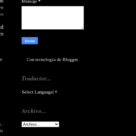
am
Mensaje
*
vo
rio
ud
co
te
Con tecnología de
Blogger
.
Traductor...
Select Language
▼
Archivo...
e,
io