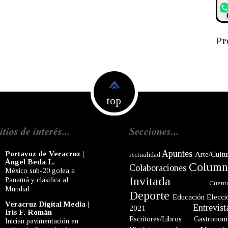
Pr
top
itios de interés...
Secciones...
Apuntes
Portavoz de Veracruz |
Arte/Cultu
Actualidad
Ángel Beda L.
Column
Colaboraciones
México sub-20 golea a
Invitada
Panamá y clasifica al
Cuent
Mundial
Deporte
Educación
Elecci
Veracruz Digital Media |
Entrevist
2021
Iris F. Román
Escritores/Libros
Gastronom
Inician pavimentación en