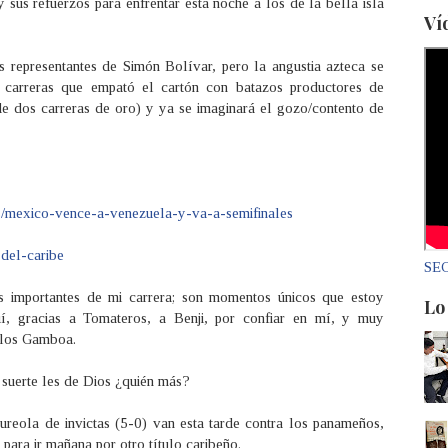
 sus refuerzos para enfrentar esta noche a los de la bella isla
Ví
 representantes de Simón Bolívar, pero la angustia azteca se
s carreras que empató el cartón con batazos productores de
e dos carreras de oro) y ya se imaginará el gozo/contento de
s/mexico-vence-a-venezuela-y-va-a-semifinales
-del-caribe
SEC
s importantes de mi carrera; son momentos únicos que estoy
Lo
uí, gracias a Tomateros, a Benji, por confiar en mí, y muy
arlos Gamboa.
í, suerte les de Dios ¿quién más?
aureola de invictas (5-0) van esta tarde contra los panameños,
para ir mañana por otro título caribeño.