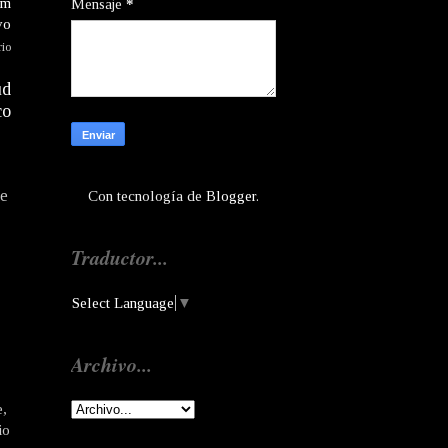
am
Mensaje
*
vo
rio
ud
co
te
Con tecnología de
Blogger
.
Traductor...
Select Language
▼
Archivo...
e,
io