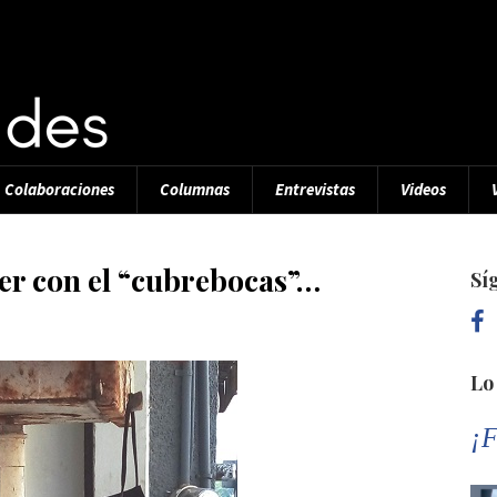
Colaboraciones
Columnas
Entrevistas
Videos
er con el “cubrebocas”…
Sí
Lo
¡F