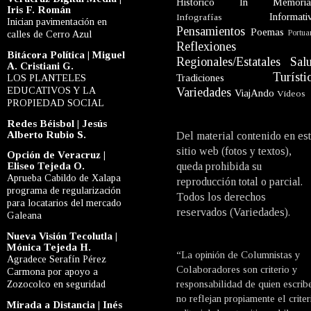
Histórico
In Memori
Iris F. Román
Informati
Infografías
Inician pavimentación en
Pensamientos
Poemas
Portua
calles de Cerro Azul
Reflexiones
Bitácora Política | Miguel
Regionales/Estatales
Sal
A. Cristiani G.
Turísti
LOS PLANTELES
Tradiciones
EDUCATIVOS Y LA
Variedades
ViajAndo
Videos
PROPIEDAD SOCIAL
Redes Béisbol | Jesús
Alberto Rubio S.
Del material contenido en es
sitio web (fotos y textos),
Opción de Veracruz |
Eliseo Tejeda O.
queda prohibida su
Aprueba Cabildo de Xalapa
reproducción total o parcial.
programa de regularización
Todos los derechos
para locatarios del mercado
reservados (Variedades).
Galeana
Nueva Visión Tecolutla |
Mónica Tejeda H.
“La opinión de Columnistas y
Agradece Serafín Pérez
Colaboradores son criterio y
Carmona por apoyo a
Zozocolco en seguridad
responsabilidad de quien escrib
no reflejan propiamente el criter
Mirada a Distancia | Inés