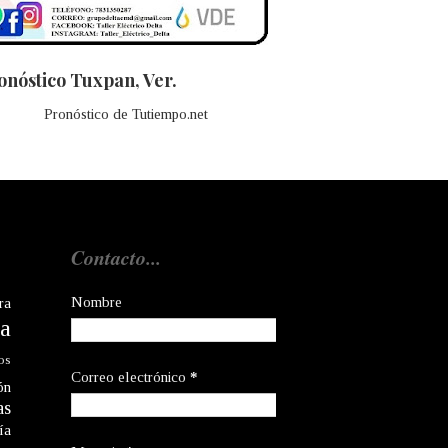
onóstico Tuxpan, Ver.
Pronóstico de Tutiempo.net
Contacto...
Nombre
ra
a
os
Correo electrónico
*
ón
as
ía