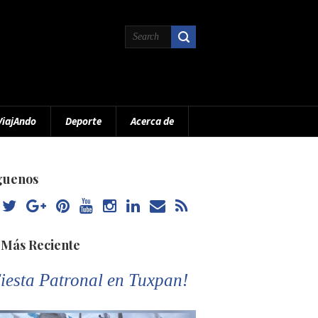
ViajAndo
Deporte
Acerca de
guenos
 Más Reciente
iesta Patronal en Tuxpan!