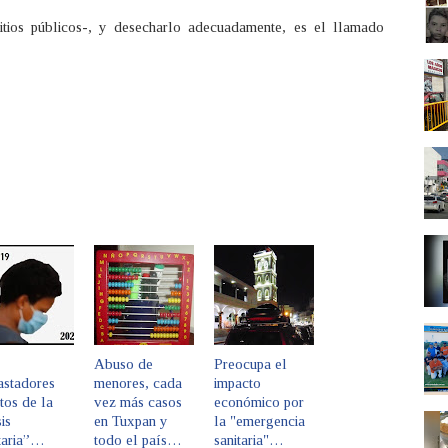
itios públicos-, y desecharlo adecuadamente, es el llamado
Abuso de
Preocupa el
astadores
menores, cada
impacto
tos de la
vez más casos
económico por
sis
en Tuxpan y
la "emergencia
taria”…
todo el país…
sanitaria"…