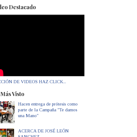
deo Destacado
CIÓN DE VIDEOS HAZ CLICK...
 Más Visto
Hacen entrega de prótesis como
parte de la Campaña "Te damos
una Mano"
ACERCA DE JOSÉ LEÓN
SANCHEZ...