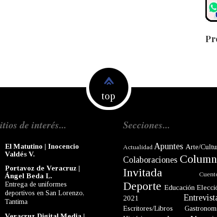
Pr
top
itios de interés...
Secciones...
Apuntes
El Matutino | Inocencio
Arte/Cultu
Actualidad
Valdés V.
Column
Colaboraciones
Portavoz de Veracruz |
Invitada
Cuent
Ángel Beda L.
Deporte
Entrega de uniformes
Educación
Elecci
deportivos en San Lorenzo,
Entrevist
2021
Tantima
Escritores/Libros
Gastronom
Veracruz Digital Media |