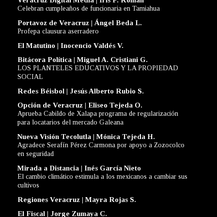
Veracruz Digital Media | Iris F. Román
Celebran cumpleaños de funcionaria en Tamiahua
Portavoz de Veracruz | Ángel Beda L.
Profepa clausura aserradero
El Matutino | Inocencio Valdés V.
Bitácora Política | Miguel A. Cristiani G.
LOS PLANTELES EDUCATIVOS Y LA PROPIEDAD
SOCIAL
Redes Béisbol | Jesús Alberto Rubio S.
Opción de Veracruz | Eliseo Tejeda O.
Aprueba Cabildo de Xalapa programa de regularización
para locatarios del mercado Galeana
Nueva Visión Tecolutla | Mónica Tejeda H.
Agradece Serafín Pérez Carmona por apoyo a Zozocolco
en seguridad
Mirada a Distancia | Inés García Nieto
El cambio climático estimula a los mexicanos a cambiar sus
cultivos
Regiones Veracruz | Mayra Rojas S.
El Fiscal | Jorge Zumaya C.