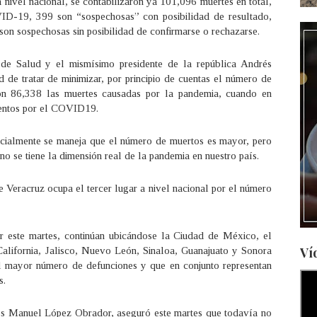
 nivel nacional, se contabilizaron ya 101,096 muertes en total,
ID-19, 399 son “sospechosas” con posibilidad de resultado,
son sospechosas sin posibilidad de confirmarse o rechazarse.
o de Salud y el mismísimo presidente de la república Andrés
e tratar de minimizar, por principio de cuentas el número de
on 86,338 las muertes causadas por la pandemia, cuando en
mientos por el COVID19.
ficialmente se maneja que el número de muertos es mayor, pero
no se tiene la dimensión real de la pandemia en nuestro país.
de Veracruz ocupa el tercer lugar a nivel nacional por el número
 este martes, continúan ubicándose la Ciudad de México, el
Ví
alifornia, Jalisco, Nuevo León, Sinaloa, Guanajuato y Sonora
l mayor número de defunciones y que en conjunto representan
s.
rés Manuel López Obrador, aseguró este martes que todavía no