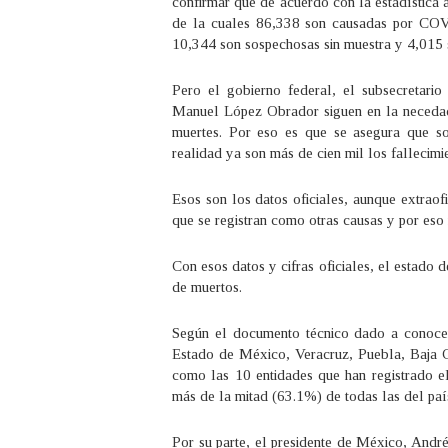
confirmar que de acuerdo con la estadística a
de la cuales 86,338 son causadas por COV
10,344 son sospechosas sin muestra y 4,015 
Pero el gobierno federal, el subsecretari
Manuel López Obrador siguen en la necedad d
muertes. Por eso es que se asegura que s
realidad ya son más de cien mil los falleci
Esos son los datos oficiales, aunque extrao
que se registran como otras causas y por eso 
Con esos datos y cifras oficiales, el estado 
de muertos.
Según el documento técnico dado a conocer
Estado de México, Veracruz, Puebla, Baja C
como las 10 entidades que han registrado e
más de la mitad (63.1%) de todas las del paí
Por su parte, el presidente de México, And