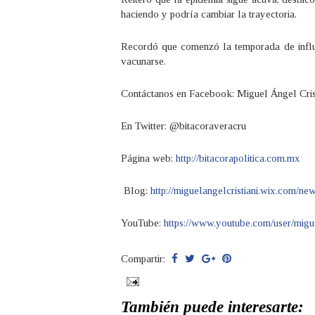
haciendo y podría cambiar la trayectoria.
Recordó que comenzó la temporada de influ
vacunarse.
Contáctanos en Facebook: Miguel Ángel Cris
En Twitter: @bitacoraveracru
Página web:
http://bitacorapolitica.com.mx
Blog:
http://miguelangelcristiani.wix.com/n
YouTube:
https://www.youtube.com/user/migue
Compartir:
También puede interesarte: