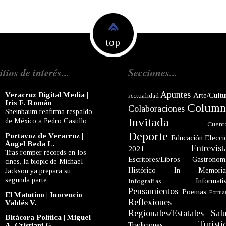
top
itios de interés...
Secciones...
Apuntes
Veracruz Digital Media |
Arte/Cultu
Actualidad
Iris F. Román
Column
Colaboraciones
Sheinbaum reafirma respaldo
Invitada
de México a Pedro Castillo
Cuent
Deporte
Portavoz de Veracruz |
Educación
Elecci
Ángel Beda L.
Entrevist
2021
Tras romper récords en los
Escritores/Libros
Gastronom
cines, la biopic de Michael
Histórico
In Memori
Jackson ya prepara su
segunda parte
Informati
Infografías
Pensamientos
Poemas
Portua
El Matutino | Inocencio
Reflexiones
Valdés V.
Regionales/Estatales
Sal
Bitácora Política | Miguel
Turísti
Tradiciones
A. Cristiani G.