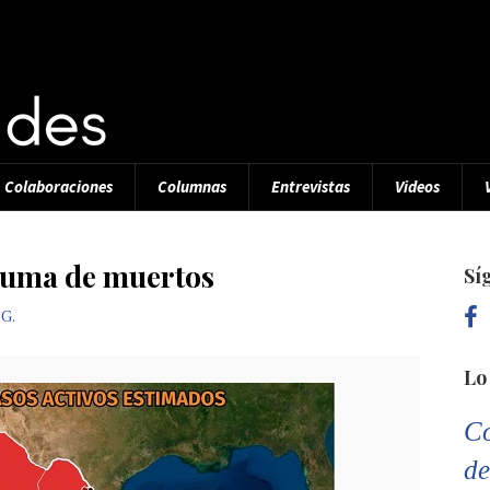
Colaboraciones
Columnas
Entrevistas
Videos
suma de muertos
Sí
 G.
Lo
Co
de