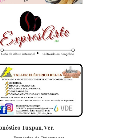
onóstico Tuxpan, Ver.