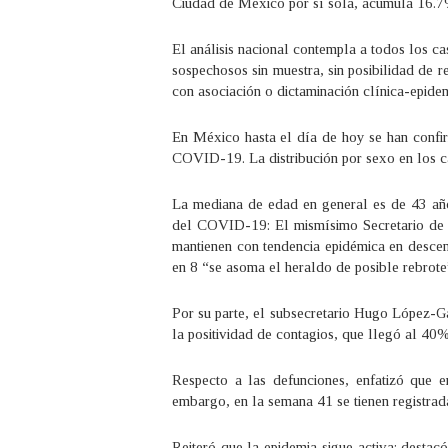
Ciudad de México por sí sola, acumula 16.7%
El análisis nacional contempla a todos los ca
sospechosos sin muestra, sin posibilidad de 
con asociación o dictaminación clínica-epid
En México hasta el día de hoy se han confi
COVID-19. La distribución por sexo en los 
La mediana de edad en general es de 43 años
del COVID-19: El mismísimo Secretario de 
mantienen con tendencia epidémica en descen
en 8 “se asoma el heraldo de posible rebrot
Por su parte, el subsecretario Hugo López-G
la positividad de contagios, que llegó al 40
Respecto a las defunciones, enfatizó que e
embargo, en la semana 41 se tienen registrad
Reiteró que la epidemia sigue activa; desta