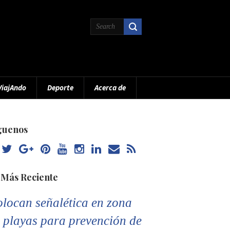
ViajAndo
Deporte
Acerca de
guenos
 Más Reciente
locan señalética en zona
 playas para prevención de