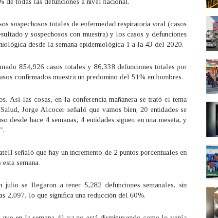
 de todas las defunciones a nivel nacional.
sos sospechosos totales de enfermedad respiratoria viral (casos
resultado y sospechosos con muestra) y los casos y defunciones
emiológica desde la semana epidemiológica 1 a la 43 del 2020.
rmado 854,926 casos totales y 86,338 defunciones totales por
casos confirmados muestra un predomino del 51% en hombres.
. Así las cosas, en la conferencia mañanera se trató el tema
Salud, Jorge Alcocer señaló que vamos bien; 20 entidades se
so desde hace 4 semanas, 4 entidades siguen en una meseta, y
e”.
atell señaló que hay un incremento de 2 puntos porcentuales en
% esta semana.
n julio se llegaron a tener 5,282 defunciones semanales, sin
as 2,097, lo que significa una reducción del 60%.
có que en la semana 41 ya no está disminuyendo como lo venía