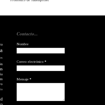
Pronóstico de Tutiempo.net
Contacto...
Nombre
ra
a
os
Correo electrónico
*
ón
as
ía
am
Mensaje
*
vo
rio
ud
co