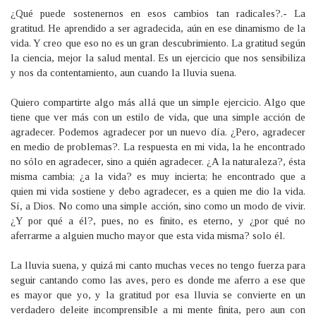
¿Qué puede sostenernos en esos cambios tan radicales?.- La
gratitud. He aprendido a ser agradecida, aún en ese dinamismo de la
vida. Y creo que eso no es un gran descubrimiento. La gratitud según
la ciencia, mejor la salud mental. Es un ejercicio que nos sensibiliza
y nos da contentamiento, aun cuando la lluvia suena.
Quiero compartirte algo más allá que un simple ejercicio. Algo que
tiene que ver más con un estilo de vida, que una simple acción de
agradecer. Podemos agradecer por un nuevo día. ¿Pero, agradecer
en medio de problemas?. La respuesta en mi vida, la he encontrado
no sólo en agradecer, sino a quién agradecer. ¿A la naturaleza?, ésta
misma cambia; ¿a la vida? es muy incierta; he encontrado que a
quien mi vida sostiene y debo agradecer, es a quien me dio la vida.
Sí, a Dios. No como una simple acción, sino como un modo de vivir.
¿Y por qué a él?, pues, no es finito, es eterno, y ¿por qué no
aferrarme a alguien mucho mayor que esta vida misma? solo él.
La lluvia suena, y quizá mi canto muchas veces no tengo fuerza para
seguir cantando como las aves, pero es donde me aferro a ese que
es mayor que yo, y la gratitud por esa lluvia se convierte en un
verdadero deleite incomprensible a mi mente finita, pero aun con