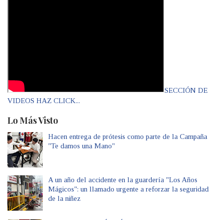
SECCIÓN DE
VIDEOS HAZ CLICK...
Lo Más Visto
Hacen entrega de prótesis como parte de la Campaña
"Te damos una Mano"
A un año del accidente en la guardería "Los Años
Mágicos": un llamado urgente a reforzar la seguridad
de la niñez