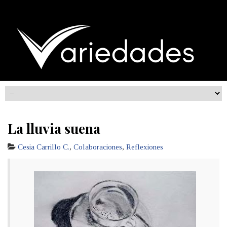
La lluvia suena
Cesia Carrillo C.
,
Colaboraciones
,
Reflexiones