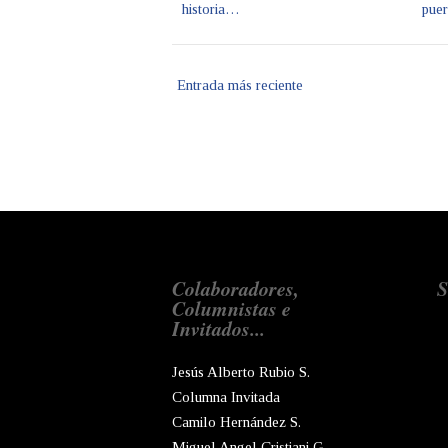
historia…
puer
Entrada más reciente
Colaboradores,
S
Columnistas e
Invitados...
Jesús Alberto Rubio S.
Columna Invitada
Camilo Hernández S.
Miguel Angel Cristiani G.