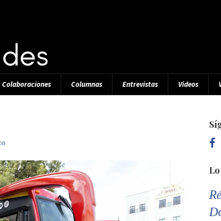
Colaboraciones
Columnas
Entrevistas
Videos
Sí
co
Lo
Ré
D