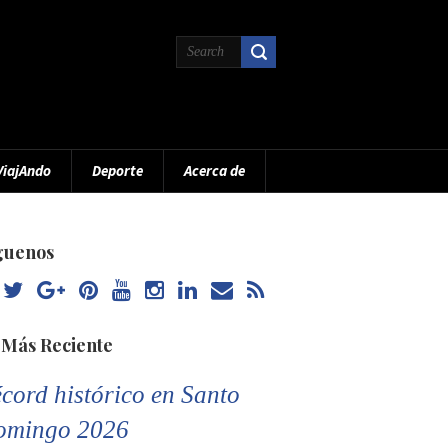
ViajAndo
Deporte
Acerca de
guenos
 Más Reciente
cord histórico en Santo
omingo 2026