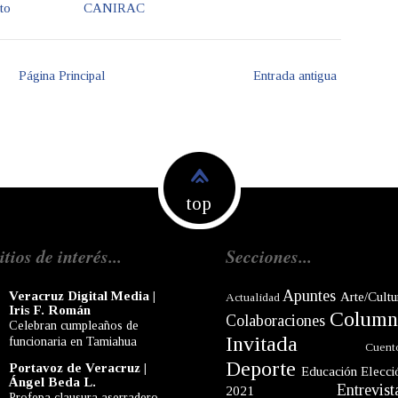
to
CANIRAC
Página Principal
Entrada antigua
top
itios de interés...
Secciones...
Apuntes
Veracruz Digital Media |
Arte/Cultu
Actualidad
Iris F. Román
Column
Colaboraciones
Celebran cumpleaños de
Invitada
funcionaria en Tamiahua
Cuent
Deporte
Portavoz de Veracruz |
Educación
Elecci
Ángel Beda L.
Entrevist
2021
Profepa clausura aserradero