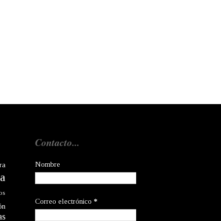
Contacto...
Nombre
ra
a
os
Correo electrónico
*
ón
as