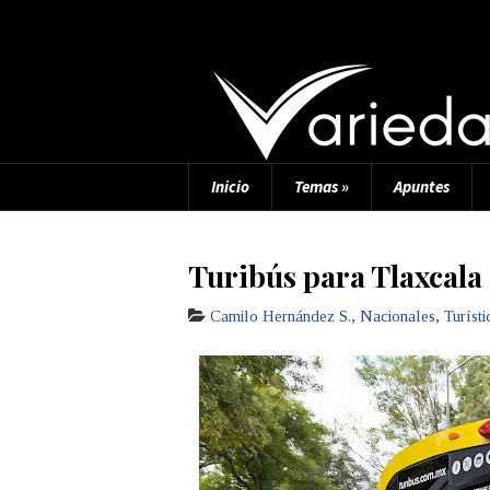
Inicio
Temas
»
Apuntes
Turibús para Tlaxcala
Camilo Hernández S.
,
Nacionales
,
Turísti