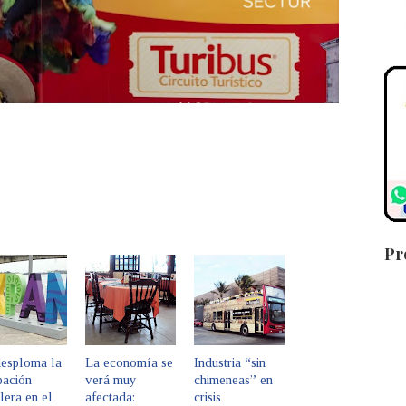
Pr
desploma la
La economía se
Industria “sin
pación
verá muy
chimeneas” en
lera en el
afectada:
crisis