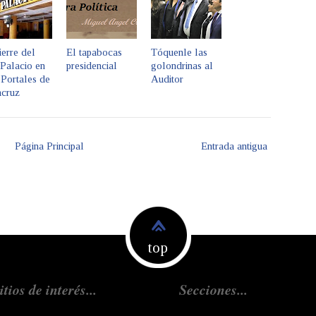
ierre del
El tapabocas
Tóquenle las
Palacio en
presidencial
golondrinas al
Portales de
Auditor
acruz
Página Principal
Entrada antigua
top
itios de interés...
Secciones...