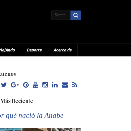
ViajAndo
Deporte
Acerca de
guenos
 Más Reciente
r qué nació la Anabe