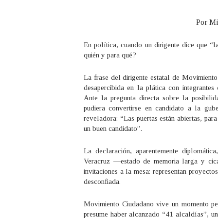
Por Mi
En política, cuando un dirigente dice que “la
quién y para qué?
La frase del dirigente estatal de Movimient
desapercibida en la plática con integran
Ante la pregunta directa sobre la posibili
pudiera convertirse en candidato a la gube
reveladora: “Las puertas están abiertas, par
un buen candidato”.
La declaración, aparentemente diplomátic
Veracruz —estado de memoria larga y cicat
invitaciones a la mesa: representan proyecto
desconfiada.
Movimiento Ciudadano vive un momento pecul
presume haber alcanzado “41 alcaldías”, una