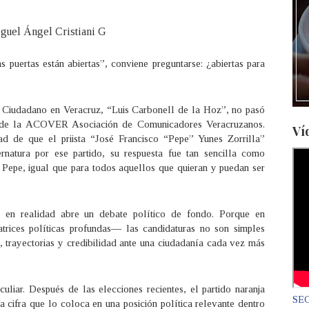
guel Ángel Cristiani G
s puertas están abiertas”, conviene preguntarse: ¿abiertas para
o Ciudadano en Veracruz, “Luis Carbonell de la Hoz”, no pasó
tes de la ACOVER Asociación de Comunicadores Veracruzanos.
Ví
dad de que el priista “José Francisco “Pepe” Yunes Zorrilla”
rnatura por ese partido, su respuesta fue tan sencilla como
a Pepe, igual que para todos aquellos que quieran y puedan ser
a, en realidad abre un debate político de fondo. Porque en
rices políticas profundas— las candidaturas no son simples
s, trayectorias y credibilidad ante una ciudadanía cada vez más
iar. Después de las elecciones recientes, el partido naranja
SEC
 cifra que lo coloca en una posición política relevante dentro