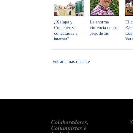
¿Xalapa y
La enorme
El c
Coatepec ya
violencia contra
Bar 
conectadas a
periodistas
Los 
internet?
Ver
Entrada más reciente
Colaboradores,
S
Columnistas e