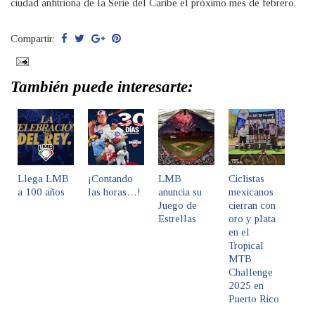
ciudad anfitriona de la Serie del Caribe el próximo mes de febrero.
Compartir:
También puede interesarte:
Llega LMB
¡Contando
LMB
Ciclistas
a 100 años
las horas…!
anuncia su
mexicanos
Juego de
cierran con
Estrellas
oro y plata
en el
Tropical
MTB
Challenge
2025 en
Puerto Rico