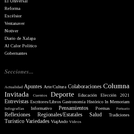
El Universal
Reforma
Excélsior
Ventanaver
Notiver
Diario de Xalapa
Al Calor Político
Gobernantes
Secciones...
Columna
Apuntes
Colaboraciones
Arte/Cultura
Actualidad
Invitada
Deporte
Educación
Elección 2021
Cuentos
Entrevistas
Escritores/Libros
Gastronomía
Histórico
In Memoriam
Pensamientos
Informativo
Poemas
Infografías
Portuario
Reflexiones
Regionales/Estatales
Salud
Tradiciones
Turístico
Variedades
ViajAndo
Videos