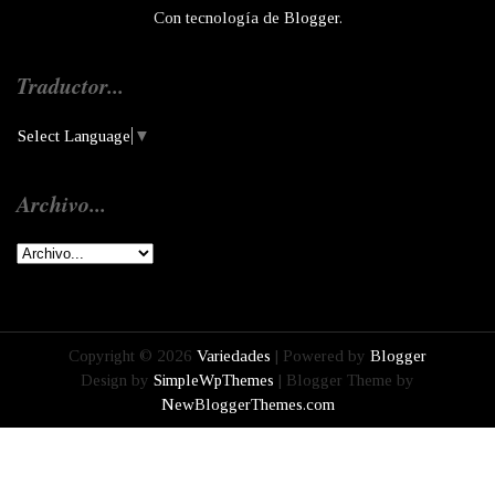
Con tecnología de
Blogger
.
Traductor...
Select Language
▼
Archivo...
Copyright ©
2026
Variedades
| Powered by
Blogger
Design by
SimpleWpThemes
| Blogger Theme by
NewBloggerThemes.com