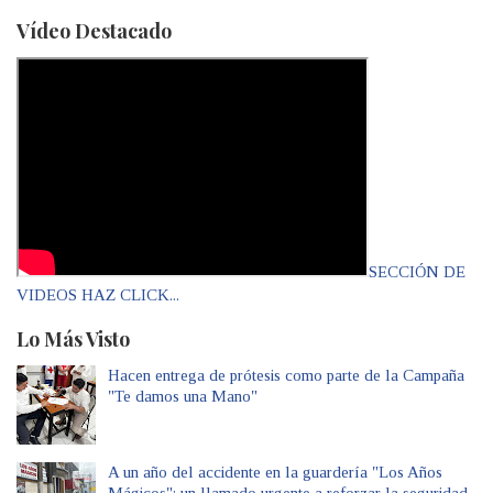
Vídeo Destacado
SECCIÓN DE
VIDEOS HAZ CLICK...
Lo Más Visto
Hacen entrega de prótesis como parte de la Campaña
"Te damos una Mano"
A un año del accidente en la guardería "Los Años
Mágicos": un llamado urgente a reforzar la seguridad