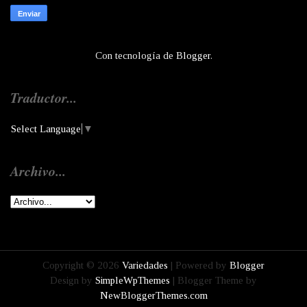
Con tecnología de
Blogger
.
Traductor...
Select Language
▼
Archivo...
Copyright ©
2026
Variedades
| Powered by
Blogger
Design by
SimpleWpThemes
| Blogger Theme by
NewBloggerThemes.com