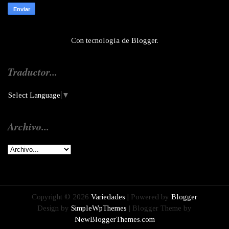
Con tecnología de
Blogger
.
Traductor...
Select Language
▼
Archivo...
Copyright ©
2026
Variedades
| Powered by
Blogger
Design by
SimpleWpThemes
| Blogger Theme by
NewBloggerThemes.com