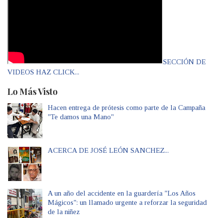
SECCIÓN DE
VIDEOS HAZ CLICK...
Lo Más Visto
Hacen entrega de prótesis como parte de la Campaña
"Te damos una Mano"
ACERCA DE JOSÉ LEÓN SANCHEZ...
A un año del accidente en la guardería "Los Años
Mágicos": un llamado urgente a reforzar la seguridad
de la niñez