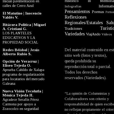
Histórico
In Memori
Inician pavimentación en
calles de Cerro Azul
Informati
Infografías
Pensamientos
Poemas
Portua
El Matutino | Inocencio
Reflexiones
Valdés V.
Regionales/Estatales
Sal
Bitácora Política | Miguel
Turísti
Tradiciones
A. Cristiani G.
LOS PLANTELES
Variedades
ViajAndo
Videos
EDUCATIVOS Y LA
PROPIEDAD SOCIAL
Del material contenido en es
Redes Béisbol | Jesús
Alberto Rubio S.
sitio web (fotos y textos),
queda prohibida su
Opción de Veracruz |
Eliseo Tejeda O.
reproducción total o parcial.
Aprueba Cabildo de Xalapa
Todos los derechos
programa de regularización
reservados (Variedades).
para locatarios del mercado
Galeana
Nueva Visión Tecolutla |
“La opinión de Columnistas y
Mónica Tejeda H.
Colaboradores son criterio y
Agradece Serafín Pérez
Carmona por apoyo a
responsabilidad de quien escrib
Zozocolco en seguridad
no reflejan propiamente el criter