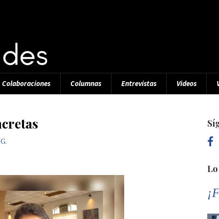
Colaboraciones
Columnas
Entrevistas
Videos
cretas
Sí
 G.
Lo
¡F