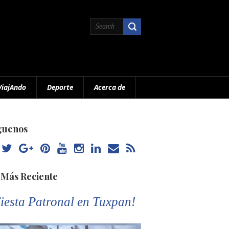
ViajAndo
Deporte
Acerca de
guenos
 Más Reciente
iesta Patronal en Tuxpan!