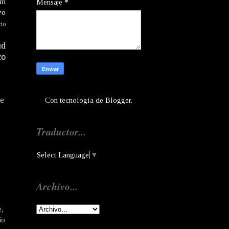
am
Mensaje
*
vo
rio
ud
co
te
Con tecnología de
Blogger
.
Traductor...
Select Language
▼
Archivo...
e,
io