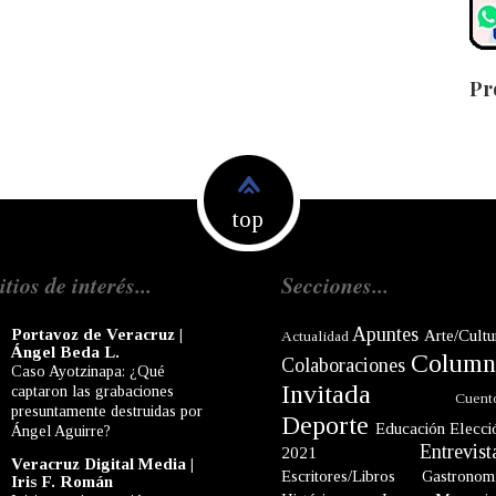
Pr
top
itios de interés...
Secciones...
Apuntes
Portavoz de Veracruz |
Arte/Cultu
Actualidad
Ángel Beda L.
Column
Colaboraciones
Caso Ayotzinapa: ¿Qué
Invitada
captaron las grabaciones
Cuent
presuntamente destruidas por
Deporte
Educación
Elecci
Ángel Aguirre?
Entrevist
2021
Veracruz Digital Media |
Escritores/Libros
Gastronom
Iris F. Román