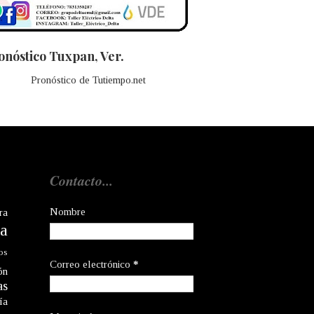
onóstico Tuxpan, Ver.
Pronóstico de Tutiempo.net
Contacto...
Nombre
ra
a
os
Correo electrónico
*
ón
as
ía