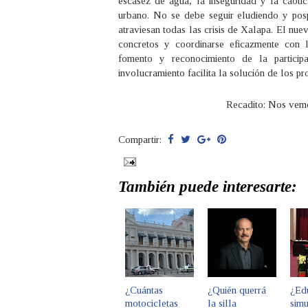
escasez de agua, la inseguridad y la caótic
urbano. No se debe seguir eludiendo y pos
atraviesan todas las crisis de Xalapa. El nu
concretos y coordinarse eficazmente con l
fomento y reconocimiento de la particip
involucramiento facilita la solución de los p
Recadito
: Nos vemo
Compartir:
También puede interesarte:
¿Cuántas
¿Quién querrá
¿Ed
motocicletas
la silla
sim