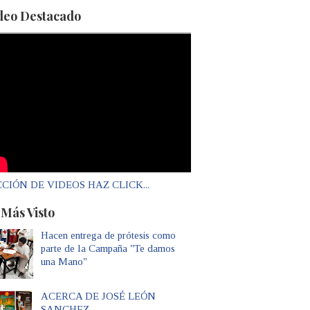
deo Destacado
CIÓN DE VIDEOS HAZ CLICK...
 Más Visto
Hacen entrega de prótesis como
parte de la Campaña "Te damos
una Mano"
ACERCA DE JOSÉ LEÓN
SANCHEZ...