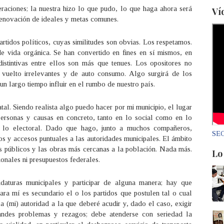
aciones; la nuestra hizo lo que pudo, lo que haga ahora será
Ví
 renovación de ideales y metas comunes.
idos políticos, cuyas similitudes son obvias. Los respetamos.
 vida orgánica. Se han convertido en fines en sí mismos, en
istintivas entre ellos son más que tenues. Los opositores no
n vuelto irrelevantes y de auto consumo. Algo surgirá de los
 un largo tiempo influir en el rumbo de nuestro país.
al. Siendo realista algo puedo hacer por mi municipio, el lugar
ersonas y causas en concreto, tanto en lo social como en lo
to, lo electoral. Dado que hago, junto a muchos compañeros,
SEC
os y accesos puntuales a las autoridades municipales. El ámbito
os públicos y las obras más cercanas a la población. Nada más.
Lo
ionales ni presupuestos federales.
idaturas municipales y participar de alguna manera; hay que
Para mí es secundario el o los partidos que postulen tal o cual
a (mi) autoridad a la que deberé acudir y, dado el caso, exigir
ndes problemas y rezagos; debe atenderse con seriedad la