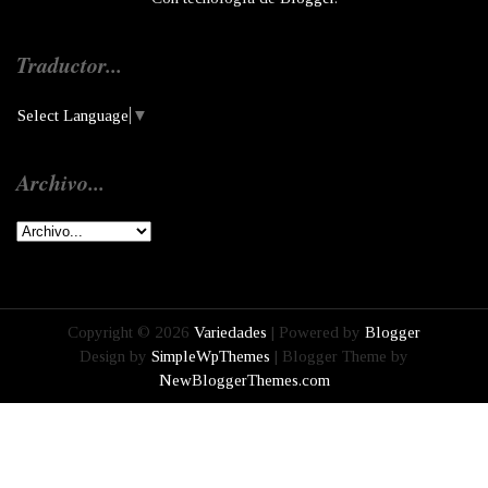
Traductor...
Select Language
▼
Archivo...
Copyright ©
2026
Variedades
| Powered by
Blogger
Design by
SimpleWpThemes
| Blogger Theme by
NewBloggerThemes.com