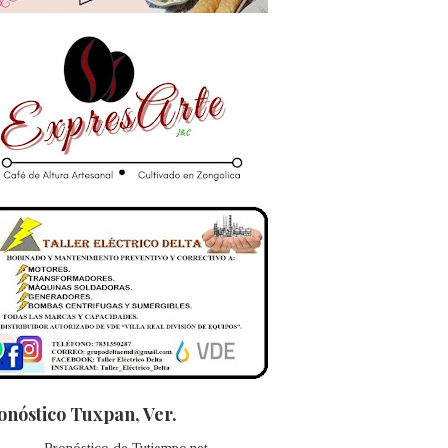
onóstico Tuxpan, Ver.