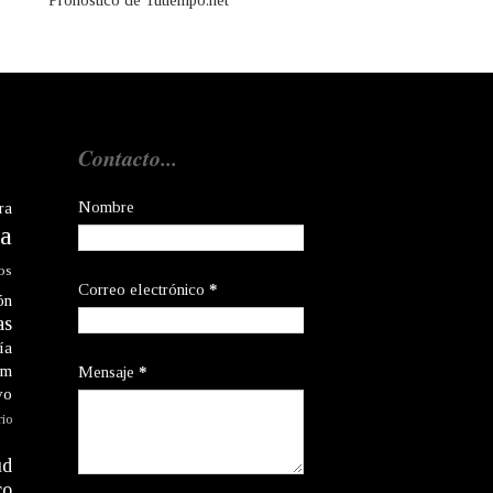
Pronóstico de Tutiempo.net
Contacto...
Nombre
ra
a
os
Correo electrónico
*
ón
as
ía
am
Mensaje
*
vo
rio
ud
co