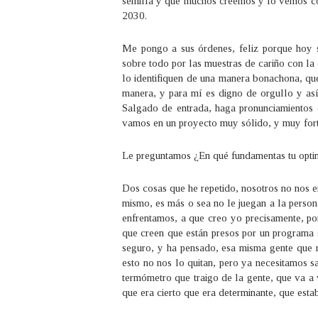
semilla y que muchos creemos y lo vemos co
2030.
Me pongo a sus órdenes, feliz porque hoy 
sobre todo por las muestras de cariño con la 
lo identifiquen de una manera bonachona, qu
manera, y para mí es digno de orgullo y as
Salgado de entrada, haga pronunciamientos 
vamos en un proyecto muy sólido, y muy fort
Le preguntamos ¿En qué fundamentas tu optimi
Dos cosas que he repetido, nosotros no nos 
mismo, es más o sea no le juegan a la persona,
enfrentamos, a que creo yo precisamente, po
que creen que están presos por un programa 
seguro, y ha pensado, esa misma gente que 
esto no nos lo quitan, pero ya necesitamos 
termómetro que traigo de la gente, que va a v
que era cierto que era determinante, que est