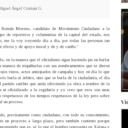
iguel Ángel Cristiani G.
io Román Moreno, candidato de Movimiento Ciudadano a la
po de reporteros y columnistas de la capital del estado, nos
n, me la voy creyendo día a día, por todas las personas tan
e efecto y de apoyo moral y de y de cariño.”
o, en la manera que el oficialismo sigue haciendo pie en burlar
a manera de triquiñuelas con sus nombramientos que se dieron
a ojos vistos, actos anticipados de campaña y hoy en día lo que
lo burla al árbitro, sino que se burla de la ciudadanía, el día
 partido satélite que anda ofreciendo ya obra a nombre de la
 ni oficializado a la regiduría y yo creo que esos son unas
 respetuosos de los tiempos respetuosos de la ley pero sobre
Ví
al un proceso.
do, precisamente como ciudadano, con todo su conocimiento,
nte un proyecto a largo plazo, pero también contento porque
prometido que es, sé lo que el hombre representa en Xalapa y