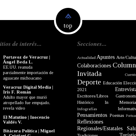
top
itios de interés...
Secciones...
Apuntes
Portavoz de Veracruz |
Arte/Cultu
Actualidad
Ángel Beda L.
Column
Colaboraciones
EE.UU. reanuda
Invitada
parcialmente importación de
Cuent
aguacate michoacano
Deporte
Educación
Elecci
Veracruz Digital Media |
Entrevist
2021
Iris F. Román
Escritores/Libros
Gastronom
Adulto mayor que murió
Histórico
In Memori
atropellado fue empujado,
revela video
Informati
Infografías
Pensamientos
Poemas
Portua
El Matutino | Inocencio
Reflexiones
Valdés V.
Regionales/Estatales
Sal
Bitácora Política | Miguel
Turísti
Tradiciones
A. Cristiani G.