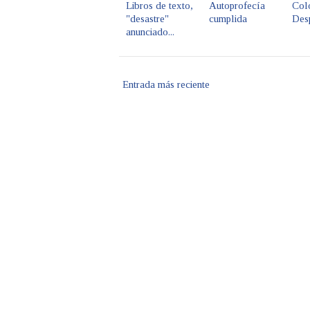
Libros de texto,
Autoprofecía
Col
"desastre"
cumplida
Desp
anunciado...
Entrada más reciente