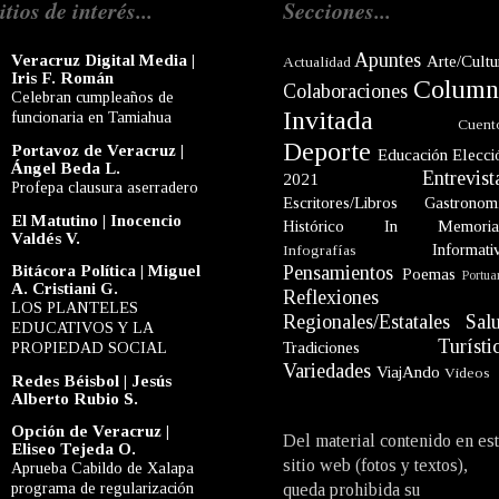
itios de interés...
Secciones...
Apuntes
Veracruz Digital Media |
Arte/Cultu
Actualidad
Iris F. Román
Column
Colaboraciones
Celebran cumpleaños de
Invitada
funcionaria en Tamiahua
Cuent
Deporte
Portavoz de Veracruz |
Educación
Elecci
Ángel Beda L.
Entrevist
2021
Profepa clausura aserradero
Escritores/Libros
Gastronom
El Matutino | Inocencio
Histórico
In Memori
Valdés V.
Informati
Infografías
Bitácora Política | Miguel
Pensamientos
Poemas
Portua
A. Cristiani G.
Reflexiones
LOS PLANTELES
Regionales/Estatales
Sal
EDUCATIVOS Y LA
Turísti
PROPIEDAD SOCIAL
Tradiciones
Variedades
ViajAndo
Videos
Redes Béisbol | Jesús
Alberto Rubio S.
Opción de Veracruz |
Del material contenido en es
Eliseo Tejeda O.
sitio web (fotos y textos),
Aprueba Cabildo de Xalapa
programa de regularización
queda prohibida su