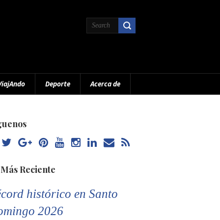
ViajAndo
Deporte
Acerca de
guenos
 Más Reciente
cord histórico en Santo
omingo 2026