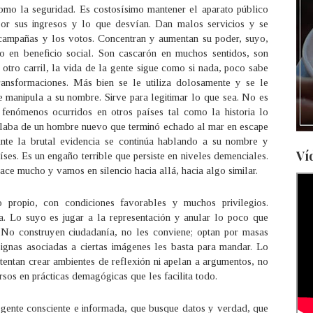
omo la seguridad. Es costosísimo mantener el aparato público
por sus ingresos y lo que desvían. Dan malos servicios y se
 campañas y los votos. Concentran y aumentan su poder, suyo,
lo en beneficio social. Son cascarón en muchos sentidos, son
 otro carril, la vida de la gente sigue como si nada, poco sabe
ransformaciones. Más bien se le utiliza dolosamente y se le
se manipula a su nombre. Sirve para legitimar lo que sea. No es
fenómenos ocurridos en otros países tal como la historia lo
laba de un hombre nuevo que terminó echado al mar en escape
nte la brutal evidencia se continúa hablando a su nombre y
Ví
íses. Es un engaño terrible que persiste en niveles demenciales.
ce mucho y vamos en silencio hacia allá, hacia algo similar.
o propio, con condiciones favorables y muchos privilegios.
. Lo suyo es jugar a la representación y anular lo poco que
 No construyen ciudadanía, no les conviene; optan por masas
ignas asociadas a ciertas imágenes les basta para mandar. Lo
ntentan crear ambientes de reflexión ni apelan a argumentos, no
ersos en prácticas demagógicas que les facilita todo.
, gente consciente e informada, que busque datos y verdad, que