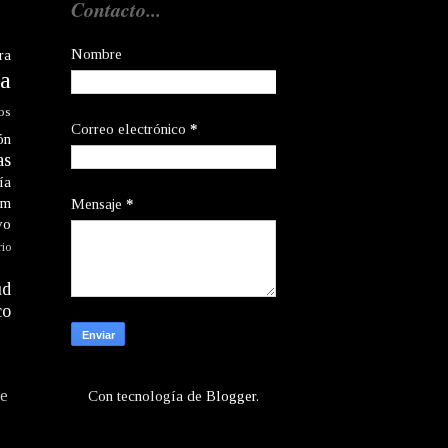
Contacto...
Nombre
ra
a
os
Correo electrónico
*
ón
as
ía
am
Mensaje
*
vo
rio
ud
co
te
Con tecnología de
Blogger
.