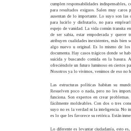
cumplen responsabilidades indispensables, c
para resultados exiguos. Salen muy caros 
ausentan de lo importante. Lo suyo son las
para lucirlo y disfrutarlo, no para emplear
espejo de vanidad. La vida común transita en
de ser sabia, estar empoderada y querer t
atribuyen cualidades inexistentes, más bien 
algo nuevo u original. Es lo mismo de los 
documenta. Hay casos trágicos donde se hab
suicida y buscando comida en la basura. A
ofreciéndole un futuro luminoso en ciertos pa
Nosotros ya lo vivimos, venimos de eso no ha
Las estructuras políticas habitan su mund
Resuelven poco o nada, pero no les importa
funciona. Son expertos en crear problemas.
fácilmente moldeables. Con dos o tres cons
suyo no es la verdad ni la inteligencia. No i
es lo que les favorece su retórica. Están inm
Lo diferente es levantar ciudadanía, esto es