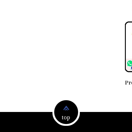
Pr
top