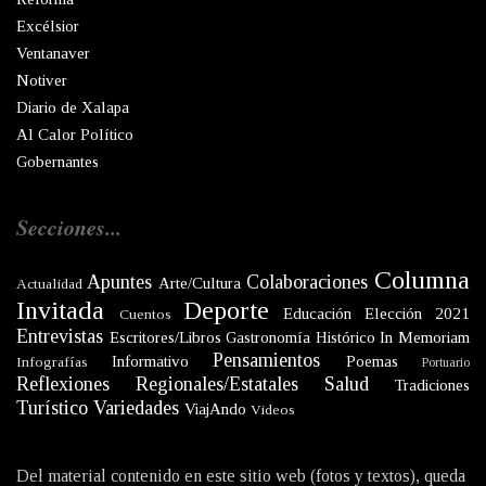
Excélsior
Ventanaver
Notiver
Diario de Xalapa
Al Calor Político
Gobernantes
Secciones...
Columna
Apuntes
Colaboraciones
Arte/Cultura
Actualidad
Invitada
Deporte
Educación
Elección 2021
Cuentos
Entrevistas
Escritores/Libros
Gastronomía
Histórico
In Memoriam
Pensamientos
Informativo
Poemas
Infografías
Portuario
Reflexiones
Regionales/Estatales
Salud
Tradiciones
Turístico
Variedades
ViajAndo
Videos
Del material contenido en este sitio web (fotos y textos), queda