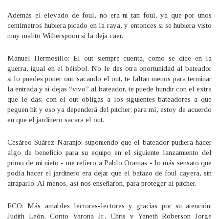
Además el elevado de foul, no era ni tan foul, ya que por unos
centímetros hubiera picado en la raya, y entonces si se hubiera visto
muy malito Witherspoon si la deja caer.
Manuel Hermosillo: El out siempre cuenta, como se dice en la
guerra, igual en el béisbol. No le des otra oportunidad al bateador
si lo puedes poner out; sacando el out, te faltan menos para terminar
la entrada y si dejas “vivo” al bateador, te puede hundir con el extra
que le das; con el out obligas a los siguientes bateadores a que
peguen hit y eso ya dependerá del pitcher; para mí, estoy de acuerdo
en que el jardinero sacara el out.
Cesáreo Suárez Naranjo: suponiendo que el bateador pudiera hacer
algo de beneficio para su equipo en el siguiente lanzamiento del
primo de mi nieto - me refiero a Pablo Oramas - lo más sensato que
podía hacer el jardinero era dejar que el batazo de foul cayera, sin
atraparlo. Al menos, así nos enseñaron, para proteger al pitcher.
ECO: Más amables lectoras-lectores y gracias por su atención:
Judith León, Corito Varona Jr., Chris y Yaneth Roberson Jorge