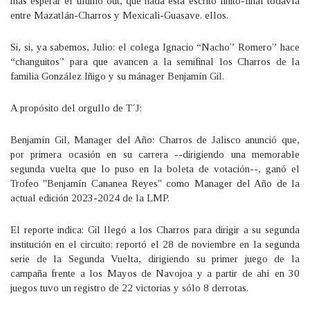
más esperar el último out, que nada está escrito finito-final todavía
entre Mazatlán-Charros y Mexicali-Guasave. ellos.
Si, si, ya sabemos, Julio: el colega Ignacio “Nacho” Romero” hace
“changuitos” para que avancen a la semifinal los Charros de la
familia González Iñigo y su mánager Benjamín Gil.
A propósito del orgullo de T´J:
Benjamín Gil, Manager del Año: Charros de Jalisco anunció que,
por primera ocasión en su carrera --dirigiendo una memorable
segunda vuelta que lo puso en la boleta de votación--, ganó el
Trofeo "Benjamín Cananea Reyes" como Manager del Año de la
actual edición 2023-2024 de la LMP.
El reporte indica: Gil llegó a los Charros para dirigir a su segunda
institución en el circuito; reportó el 28 de noviembre en la segunda
serie de la Segunda Vuelta, dirigiendo su primer juego de la
campaña frente a los Mayos de Navojoa y a partir de ahí en 30
juegos tuvo un registro de 22 victorias y sólo 8 derrotas.