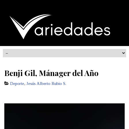
Benji Gil, Mánager del Año
Deporte
,
Jesús Alberto Rubio S.