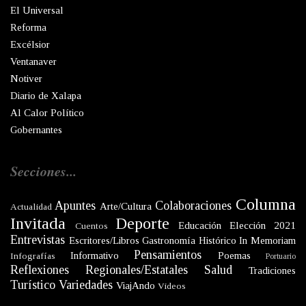
El Universal
Reforma
Excélsior
Ventanaver
Notiver
Diario de Xalapa
Al Calor Político
Gobernantes
Secciones...
Columna
Apuntes
Colaboraciones
Arte/Cultura
Actualidad
Invitada
Deporte
Educación
Elección 2021
Cuentos
Entrevistas
Escritores/Libros
Gastronomía
Histórico
In Memoriam
Pensamientos
Informativo
Poemas
Infografías
Portuario
Reflexiones
Regionales/Estatales
Salud
Tradiciones
Turístico
Variedades
ViajAndo
Videos