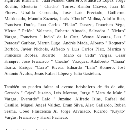
Sigifredo Molina Jr., Juan Manuel Guerrero, Francisco López, Jorge
Rochín, Eleuterio " Chacho" Torres, Ramón Chávez, Juan M.
Flores, Ubaldo Coronado, José Luis Preciado, Guillermo
Maldonado, Manolo Zazueta, Jesús "Chuchi" Molina, Adolfo Ruiz,
Francisco Durán, Juan Carlos "Flako" Durazo, Francisco Vega,
Víctor " Pelón" Valencia, Roberto Almada, Salvador " Nickro"
Vargas, Francisco " Indio" de la Cruz, Wense Álvarez, Luis "
Petacas" Garibay, Martín Lugo, Andrés Mada, Alberto " Roquero"
Borbón, Javier Nichols, Alfredo y Luis Carlos Platt, Martiza y
Francisco Robles, Ricardo " Mano de Ceda" Vargas, César
Krimpre, José Francisco " Cheché" Vázquez, Adalberto "Chana"
Ibarra, Enrique "Curro" Rivera, Eduardo "Lalo" Romero, José
Antonio Ávalos, Jesús Rafael López y Julio Gastélum,
También no pueden faltar al evento beisbolero de fin de año,
Gerardo " Cejas" Juzaino, Luis Moreno, Jorge " Mata de Maiz "
Vargas, Everardo" Lalo " Juzaino, Alfredo Islas, Rafael del
Castillo, Miguel Ángel Valdez, Eram Silva, Alex Gallardo, Rubén
Sesma, Obed Plascencia Jr., Jorge Alvarado, Ricardo "Kayito"
Vargas, Francisco y Karol Pacheco.