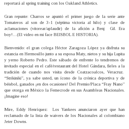
reportará al spring training con los Oakland Athletics.
Gran repunte: Charros se apuntó el primer juego de la serie ante
Tomateros al son de 3-1 (séptima victoria al hilo) y clase de
aclamaciones (vitorear/aplaudir) de la afición a Benj Gil. Era
boy!…(El video en mi face BEISBOL E HISTORIA).
Bienvenido: el gran colega Héctor Zaragoza López ya disfruta su
estancia en Hermosillo junto a su esposa Maty, nietos y su hija Lupita
y yerno Roberto Pedro. Este sábado de enfrente lo tendremos de
invitado especial en el café/restaurant del Hotel Gándara, fieles a la
tradición de cuando nos visita desde Coatzacoalcos, Veracruz.
“Strikiniki”, ya sabe usted, un ícono de la crónica deportiva y de
béisbol, ganados ¡en dos ocasiones! Del Premio/Placa “Fray Nano”
que otorga en México la Femecrode en sus Asambleas Nacionales.
¡Imagine eso!
Mire, Eddy Henríquez: Los Yankees anunciaron ayer que han
reclamado de la lista de waivers de los Nacionales al colombiano
Jeter Downs.