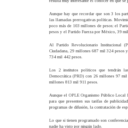
resulta muy interesante el conocer en que se j
Aunque hay que recordar que son 3 los parti
las llamadas prerrogativas políticas. Movi
poco más de 103 millones de pesos; el Part
pesos y el Partido Fuerza por México, 39 mi
Al Partido Revolucionario Institucional 
Ciudadana, 29 millones 687 mil 324 pesos 
734 mil 442 pesos.
Los 2 institutos políticos que tendrán l
Democrática (PRD) con 26 millones 97 mil 
millones 813 mil 911 pesos.
Aunque el OPLE Organismo Público Local E
para que presenten sus tarifas de publicidad
programas de difusión, la contratación de esp
Lo que si tienen programado son conferencias,
nadie ha visto por ningún lado.