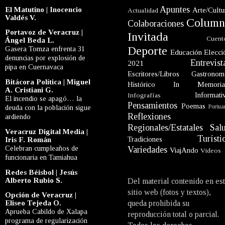
Apuntes
El Matutino | Inocencio
Arte/Cultu
Actualidad
Valdés V.
Column
Colaboraciones
Portavoz de Veracruz |
Invitada
Cuent
Ángel Beda L.
Deporte
Gasera Tomza enfrenta 31
Educación
Elecci
denuncias por explosión de
Entrevist
2021
pipa en Cuernavaca
Escritores/Libros
Gastronom
Bitácora Política | Miguel
Histórico
In Memori
A. Cristiani G.
Informati
Infografías
El incendio se apagó… la
Pensamientos
Poemas
Portua
deuda con la población sigue
Reflexiones
ardiendo
Regionales/Estatales
Sal
Veracruz Digital Media |
Turísti
Tradiciones
Iris F. Román
Celebran cumpleaños de
Variedades
ViajAndo
Videos
funcionaria en Tamiahua
Redes Béisbol | Jesús
Alberto Rubio S.
Del material contenido en es
sitio web (fotos y textos),
Opción de Veracruz |
Eliseo Tejeda O.
queda prohibida su
Aprueba Cabildo de Xalapa
reproducción total o parcial.
programa de regularización