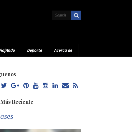
ViajAndo
Deporte
Acerca de
guenos
 Más Reciente
ases