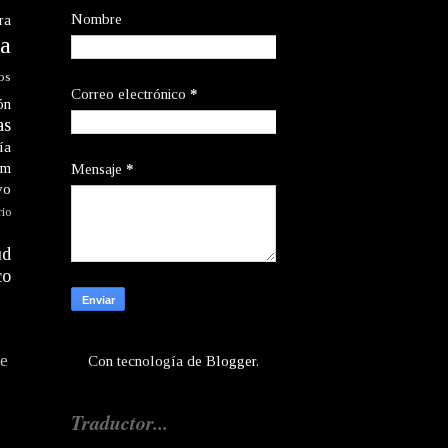
Nombre
ra
a
os
Correo electrónico
*
ón
as
ía
am
Mensaje
*
vo
rio
ud
co
te
Con tecnología de
Blogger
.
Traductor...