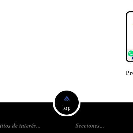
Pr
top
itios de interés...
Secciones...