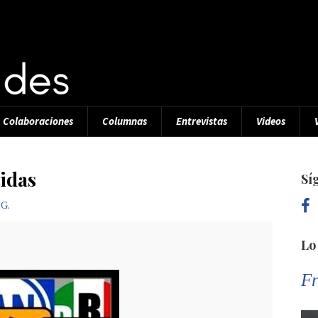
Colaboraciones
Columnas
Entrevistas
Videos
tidas
Sí
 G.
Lo
Fr