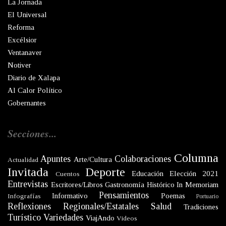
La Jornada
El Universal
Reforma
Excélsior
Ventanaver
Notiver
Diario de Xalapa
Al Calor Político
Gobernantes
Secciones...
Columna
Apuntes
Colaboraciones
Arte/Cultura
Actualidad
Invitada
Deporte
Educación
Elección 2021
Cuentos
Entrevistas
Escritores/Libros
Gastronomía
Histórico
In Memoriam
Pensamientos
Informativo
Poemas
Infografías
Portuario
Reflexiones
Regionales/Estatales
Salud
Tradiciones
Turístico
Variedades
ViajAndo
Videos