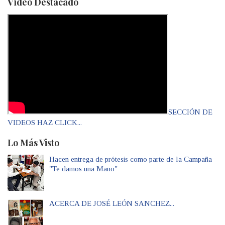
Vídeo Destacado
SECCIÓN DE
VIDEOS HAZ CLICK...
Lo Más Visto
Hacen entrega de prótesis como parte de la Campaña
"Te damos una Mano"
ACERCA DE JOSÉ LEÓN SANCHEZ...