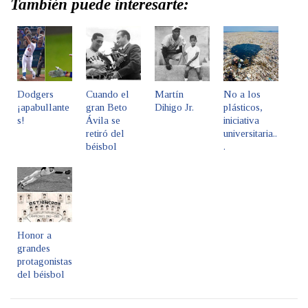
También puede interesarte:
Dodgers
Cuando el
Martín
No a los
¡apabullante
gran Beto
Dihigo Jr.
plásticos,
s!
Ávila se
iniciativa
retiró del
universitaria..
béisbol
.
Honor a
grandes
protagonistas
del béisbol