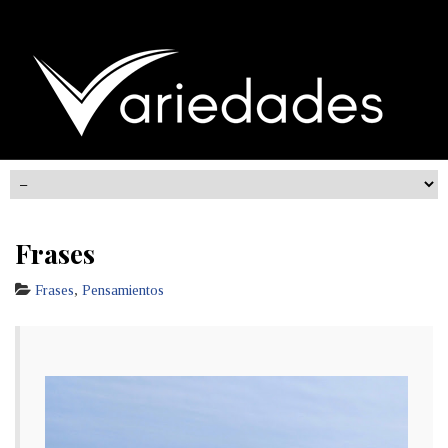
Frases
Frases
,
Pensamientos