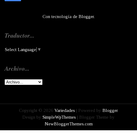
Con tecnología de
Blogger
.
Traductor...
Select Language
▼
Archivo...
Copyright ©
2026
Variedades
| Powered by
Blogger
Design by
SimpleWpThemes
| Blogger Theme by
NewBloggerThemes.com