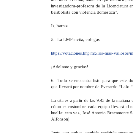
investigadora-profesora de la Licenciatura 
beisbolista con violencia doméstica”.
Is, barniz.
5.- La LMP invita, colegas:
https://votaciones.lmp.mx/los-mas-valiosos/
¡Adelante y gracias!
6.- Todo se encuentra listo para que este d
que llevará por nombre de Everardo “Lalo “ 
La cita es a partir de las 9:45 de la mañana
cómo es costumbre cada equipo llevará el n
huella: esta vez, José Antonio Bracamonte S
Alfonsón)
Junto con ambos, también recibirán recono