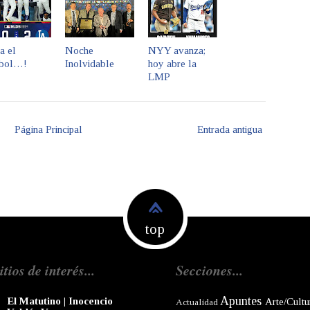
a el
Noche
NYY avanza;
sbol…!
Inolvidable
hoy abre la
LMP
Página Principal
Entrada antigua
top
itios de interés...
Secciones...
Apuntes
El Matutino | Inocencio
Arte/Cultu
Actualidad