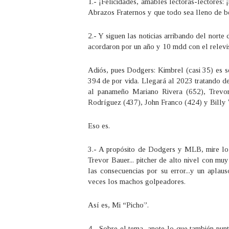
1.- ¡Felicidades, amables lectoras-lectores
Abrazos Fraternos y que todo sea lleno de be
2.- Y siguen las noticias arribando del norte
acordaron por un año y 10 mdd con el relevi
Adiós, pues Dodgers: Kimbrel (casi 35) es s
394 de por vida. Llegará al 2023 tratando d
al panameño Mariano Rivera (652), Trevor
Rodríguez (437), John Franco (424) y Billy
Eso es.
3.- A propósito de Dodgers y MLB, mire lo 
Trevor Bauer... pitcher de alto nivel con mu
las consecuencias por su error...y un apla
veces los machos golpeadores.
Así es, Mi “Picho”.
4.- Sobre el tema, anote lo que también pu