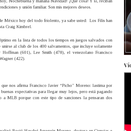
: ¡hoy, Nochebuena y mañana Navidad! ¡Qué cosa! Y sí, reciban
ndiciones y unión familiar. Son mis mejores deseos.
 de México hoy del todo friolento, ya sabe usted: Los Filis han
sta Craig Kimbrel.
éptimo en la lista de todos los tiempos en juegos salvados con
e unirse al club de los 400 salvamentos, que incluye solamente
 Hoffman (601), Lee Smith (478), el venezolano Francisco
 Wagner (422).
Ví
que nos afirma Francisco Javier “Picho” Moreno: lastima por
y buenas expectativas para llegar muy lejos, pero está pagando
uso a MLB porque con este tipo de sanciones la pensaran dos
ntualizó Roció Haydeé Arreguín Moreno, doctora en Ciencias e