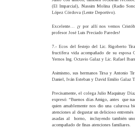
(El Imparcial), Nassim Molina (Radio Son
López Córdova (Lente Deportivo).
Excelente… ¡y por allí nos vemos Cristóba
profesor José Luis Preciado Paredes!
7.- Ecos del festejo del Lic. Rigoberto T
fructífera vida acompañado de su esposa G
Yernos Ing. Octavio Galaz y Lic. Rafael Ibar
Asimismo, sus hermanos Tirsa y Antonio Tir
Daniel, Iván Esteban y David Emilio Galaz T
Precisamente, el colega Julio Maquinay Díaz,
expresó: “Buenos días Amigo, antes que nada
quien amablemente nos dio una calurosa b
atenciones al degustar un delicioso entremés
asadas al horno, incluyendo también unos 
acompañado de finas atenciones familiares.