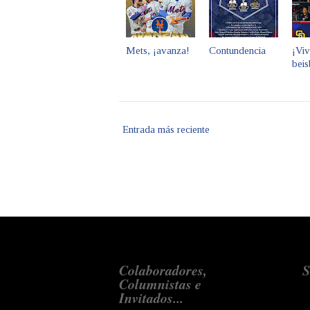
Mets, ¡avanza!
Contundencia
¡Viv
bei
Entrada más reciente
Colaboradores,
S
Columnistas e
Invitados...