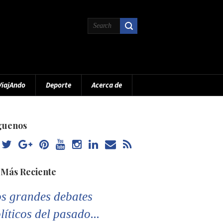
ViajAndo
Deporte
Acerca de
guenos
 Más Reciente
s grandes debates
líticos del pasado...