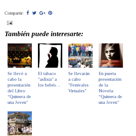
Compartir:
También puede interesarte:
Se llevó a
El tabaco
Se llevarán
En puerta
cabo la
"asfixia" a
a cabo
presentación
presentación
los bebés…
"Festivales
de la
del Libro:
Virtuales"
Novela:
“Quimera de
“Quimera de
una Joven”
una Joven”