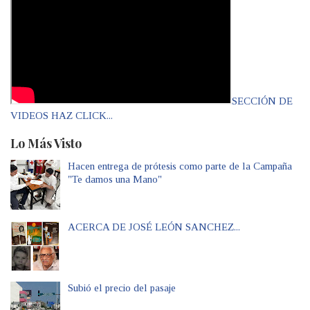
SECCIÓN DE
VIDEOS HAZ CLICK...
Lo Más Visto
Hacen entrega de prótesis como parte de la Campaña
"Te damos una Mano"
ACERCA DE JOSÉ LEÓN SANCHEZ...
Subió el precio del pasaje