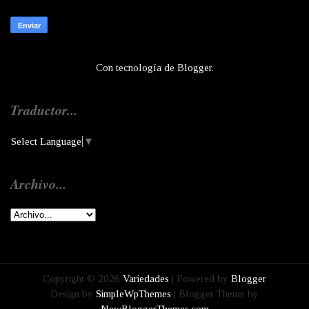
Con tecnología de
Blogger
.
Traductor...
Select Language
▼
Archivo...
Copyright ©
2026
Variedades
| Powered by
Blogger
Design by
SimpleWpThemes
| Blogger Theme by