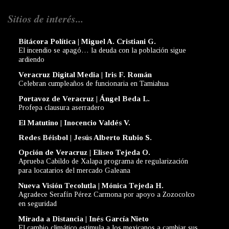
Sitios de interés...
Bitácora Política | Miguel A. Cristiani G.
El incendio se apagó… la deuda con la población sigue
ardiendo
Veracruz Digital Media | Iris F. Román
Celebran cumpleaños de funcionaria en Tamiahua
Portavoz de Veracruz | Ángel Beda L.
Profepa clausura aserradero
El Matutino | Inocencio Valdés V.
Redes Béisbol | Jesús Alberto Rubio S.
Opción de Veracruz | Eliseo Tejeda O.
Aprueba Cabildo de Xalapa programa de regularización
para locatarios del mercado Galeana
Nueva Visión Tecolutla | Mónica Tejeda H.
Agradece Serafín Pérez Carmona por apoyo a Zozocolco
en seguridad
Mirada a Distancia | Inés García Nieto
El cambio climático estimula a los mexicanos a cambiar sus